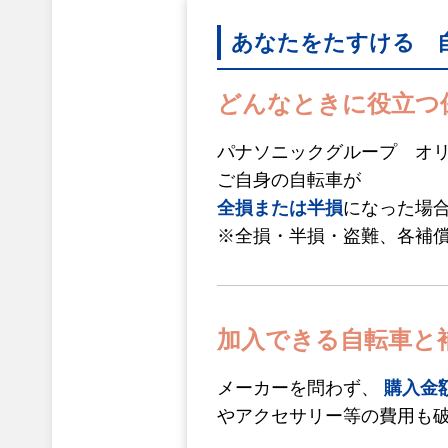
あなたをたすける 
どんなときに役立つ
パナソニックグループ オ
ご自身の自転車が
全損または半損
になった場
※全損・半損・盗難、各補
加入できる自転車と
メーカーを問わず、
購入金額
やアクセサリー等の費用も