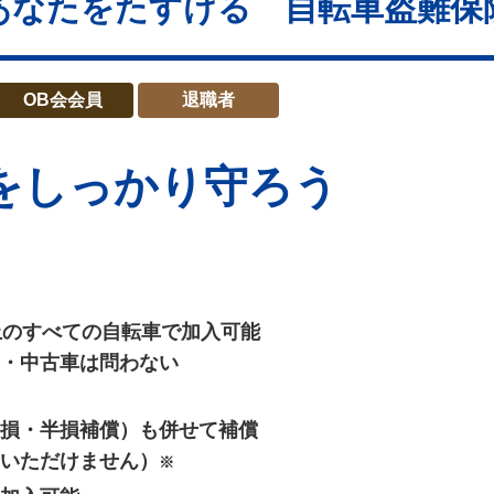
あなたをたすける 自転車盗難保
OB会会員
退職者
を
しっかり守ろう
上のすべての自転車で加入可能
・中古車は問わない
損・半損補償）も併せて補償
いただけません）
※