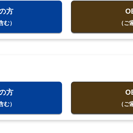
の方
O
含む）
（ご
の方
O
含む）
（ご