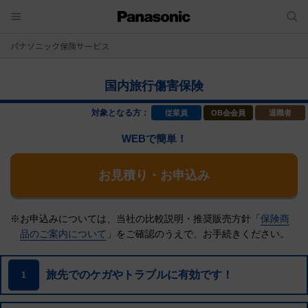
パナソニック保険サービス
国内旅行傷害保険
対象となる方：
従業員
OB会会員
退職者
WEBで簡単！
お見積り・お申込み
※お申込みについては、当社の比較説明・推奨販売方針「
保険商
品のご案内について
」をご確認のうえで、
お手続きください。
旅先でのケガやトラブルに有効です！
1