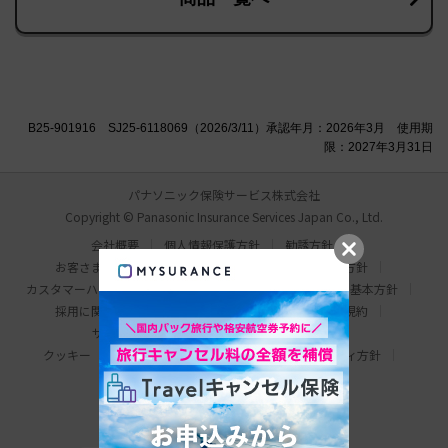
B25-901916 SJ25-6118069（2026/3/11）承認年月：2026年3月 使用期
限：2027年3月31日
パナソニック保険サービス株式会社
Copyright © Panasonic Insurance Services Japan Co., Ltd.
会社概要
個人情報保護方針
勧誘方針
お客さま本位の業務運営方針
比較説明・推奨販売方針
カスタマーハラスメント対応基本方針
情報セキュリティ基本方針
採用に関するお問い合わせ
わたしの保険手帳利用規約
サイトマップ
サイトのご利用にあたって
クッキー（Cookie）について
ウェブアクセシビリティ方針
パナソニック ホールディングス
Area/Country