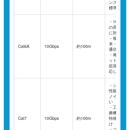
ンスが良い
標準規格
・10Gbps
の高速通信
に対応
・複数端
末・大容量
Cat6A
10Gbps
約100m
通信に強い
・将来のネ
ットワーク
拡張にも対
応しやすい
・シールド
性能が高く
ノイズに強
い
・工場・医
療機関など
Cat7
10Gbps
約100m
特殊環境向
け
・コストが