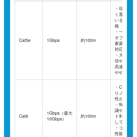
・現在も広
く普及して
いる基本規
格
・一般的な
オフィスや
Cat5e
1Gbps
約100m
家庭利用に
対応
・大容量通
信や将来の
高速化には
やや不向き
・Cat5eよ
りノイズ耐
性が高い
・Web会
議やクラウ
1Gbps（最大
Cat6
約100m
ド利用に適
10Gbps）
している
・コストと
性能のバラ