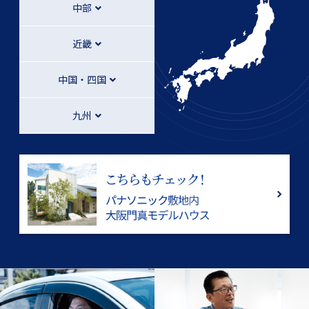
中部
近畿
中国・四国
九州