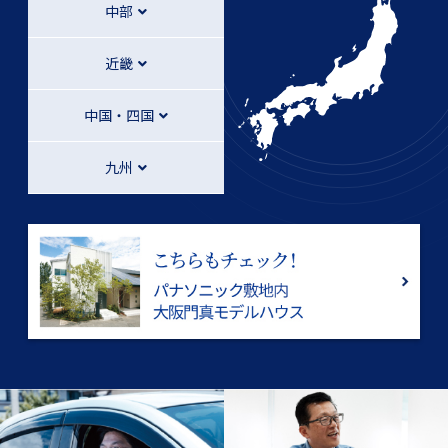
中部
近畿
中国・四国
九州