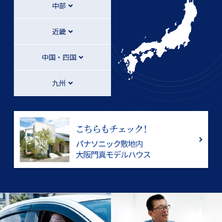
中部
近畿
中国・四国
九州