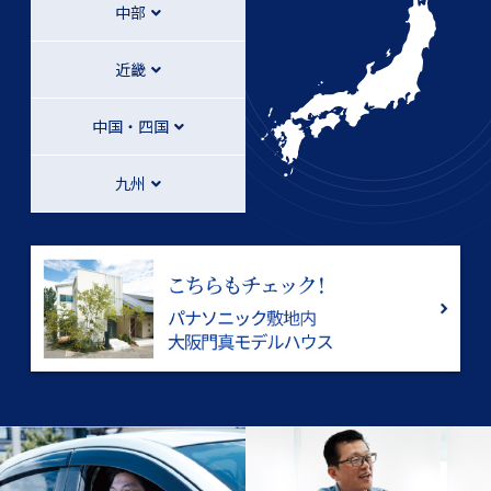
中部
近畿
中国・四国
九州