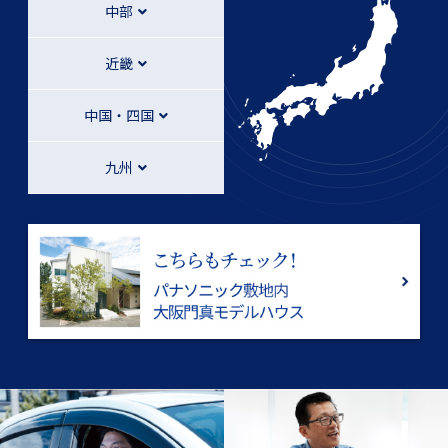
中部
近畿
中国・四国
九州