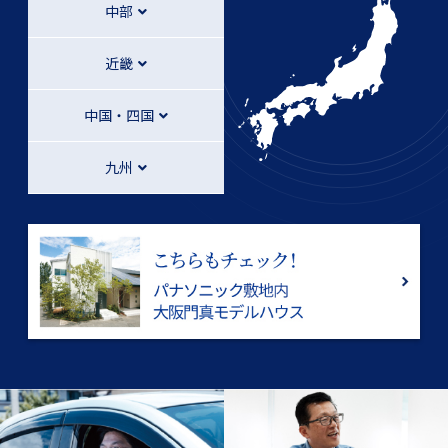
中部
近畿
中国・四国
九州