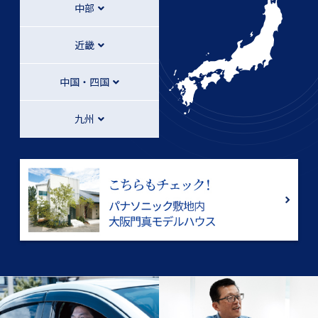
中部
近畿
中国・四国
九州