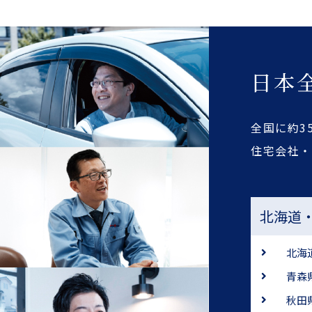
日本
全国に約3
住宅会社
北海道
北海
青森
秋田