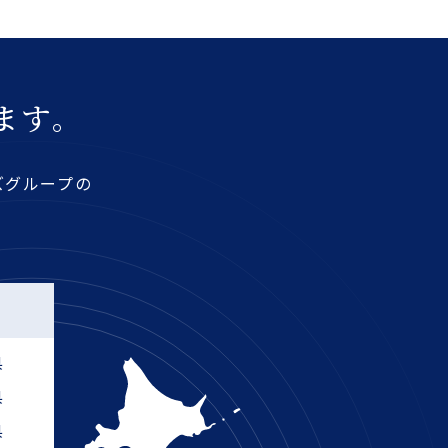
ます。
ズグループの
部
県
県
県