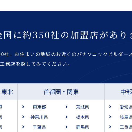
全国に約350社の加盟店があり
50社。お住まいの地域のお近くのパナソニックビルダー
・工務店を探してみてください。
・東北
首都圏・関東
中
道
東京都
茨城県
愛知
県
神奈川県
栃木県
岐阜
県
千葉県
群馬県
三重