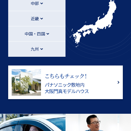
中部
近畿
中国・四国
九州