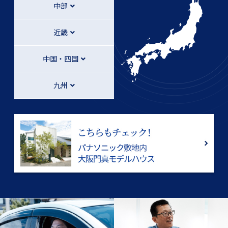
中部
近畿
中国・四国
九州