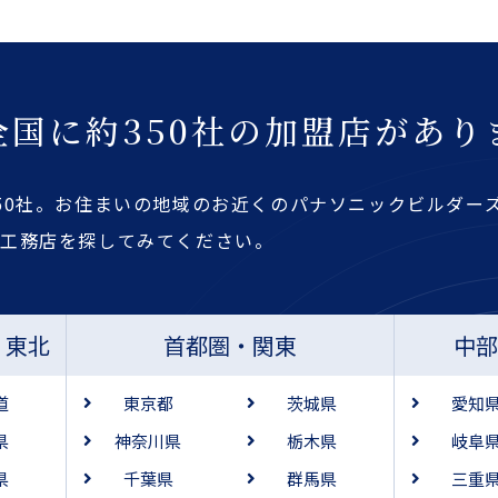
全国に約350社の加盟店があり
50社。お住まいの地域のお近くのパナソニックビルダー
・工務店を探してみてください。
・東北
首都圏・関東
中
道
東京都
茨城県
愛知
県
神奈川県
栃木県
岐阜
県
千葉県
群馬県
三重