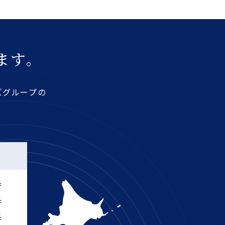
ます。
ズグループの
部
県
県
県