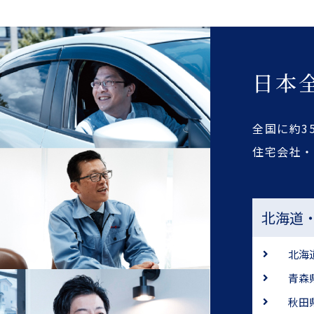
日本
全国に約3
住宅会社
北海道
北海
青森
秋田