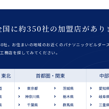
全国に約350社の加盟店があり
50社。お住まいの地域のお近くのパナソニックビルダー
・工務店を探してみてください。
・東北
首都圏・関東
中
道
東京都
茨城県
愛知
県
神奈川県
栃木県
岐阜
県
千葉県
群馬県
三重