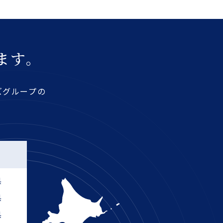
ます。
ズグループの
部
県
県
県