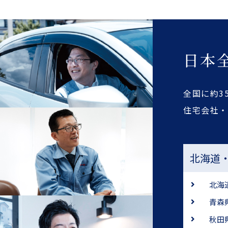
日本
全国に約3
住宅会社
北海道
北海
青森
秋田