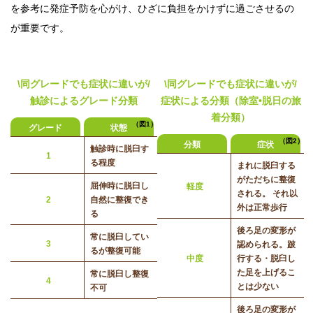
を参考に発症予防を心がけ、ひざに負担をかけずに過ごさせるの
が重要です。
\同グレードでも症状に違いが/
\同グレードでも症状に違いが/
触診によるグレード分類
症状による分類（除室•脱日の旅
着分類）
（図1）
グレード
状態
（図2）
分類
症状
触診時に脱臼す
1
る程度
まれに脱臼する
がただちに整復
屈伸時に脱臼し
軽度
される。 それ以
2
自然に整復でき
外は正常歩行
る
後ろ足の変形が
常に脱臼してい
3
認められる。跛
るが整復可能
中度
行する・脱臼し
た足を上げるこ
常に脱臼し整復
4
とは少ない
不可
後ろ足の変形が