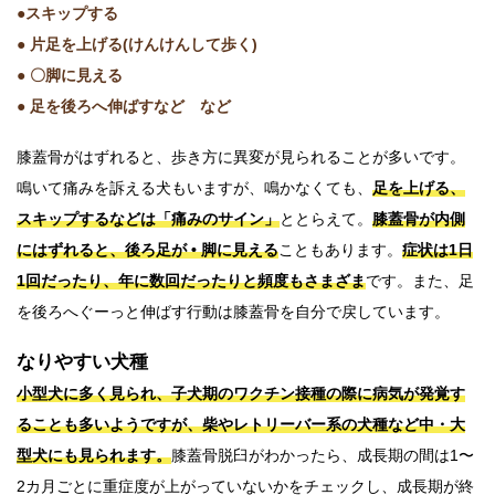
●スキップする
● 片足を上げる(けんけんして歩く)
● 〇脚に見える
● 足を後ろへ伸ばすなど など
膝蓋骨がはずれると、歩き方に異変が見られることが多いです。
鳴いて痛みを訴える犬もいますが、鳴かなくても、
足を上げる、
スキップするなどは「痛みのサイン」
ととらえて。
膝蓋骨が内側
にはずれると、後ろ足が • 脚に見える
こともあります。
症状は1日
1回だったり、年に数回だったりと頻度もさまざま
です。また、足
を後ろへぐーっと伸ばす行動は膝蓋骨を自分で戻しています。
なりやすい犬種
小型犬に多く見られ、子犬期のワクチン接種の際に病気が発覚す
ることも多いようですが、柴やレトリーバー系の犬種など中・大
型犬にも見られます。
膝蓋骨脱臼がわかったら、成長期の間は1〜
2カ月ごとに重症度が上がっていないかをチェックし、成長期が終