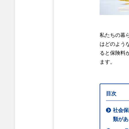
私たちの暮
はどのよう
ると保険料
ます。
目次
社会保
類があ