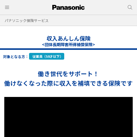
パナソニック保険サービス
収入あんしん保険
<団体長期障害所得補償保険>
対象となる方：
従業員（59才以下）
働き世代をサポート！
働けなくなった際に収入を補填できる保険です