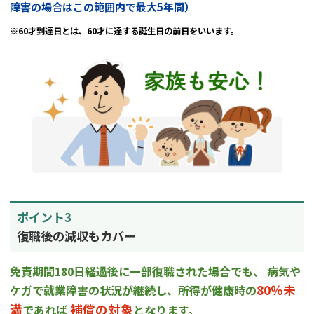
障害の場合はこの範囲内で最大5年間）
※60才到達日とは、60才に達する誕生日の前日をいいます。
ポイント3
復職後の減収もカバー
免責期間180日経過後に一部復職された場合でも、
病気や
80％未
ケガで就業障害の状況が継続し、所得が健康時の
満
補償の対象
であれば
となります。