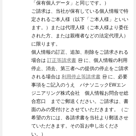
- 当社のビジネス
「保有個人データ」と同じです。）
福利厚生・各種制度
ご請求は、当社が保有している個人情報で特
技術教育センター
定されるご本人様（以下「ご本人様」といい
募集要項
ます。）または代理人様（ご本人様より委任
された方、または親権者などの法定代理人）
- 新卒採用
に限ります。
- キャリア採用
個人情報の訂正、追加、削除をご請求される
- 採用Q＆A
場合は
訂正等請求書
に、個人情報の利用
停止、消去、第三者への提供の停止をご請求
納入事例
される場合は
利用停止等請求書
に、必要
当社のビジネス
事項をご記入のうえ パナソニックEWエン
オフィスビル・工場
ジニアリング株式会社 個人情報お問合せ総
スポーツ施設
学校・病院・官公庁
合窓口 までご郵送ください。ご請求は、書
ホテル・ホール・テレビスタジオ
面のみの受付けとさせていただきます。（ご
商業施設
希望の方には、各請求書を当社より郵送させ
ていただきます。その旨お申し出くださ
い。）