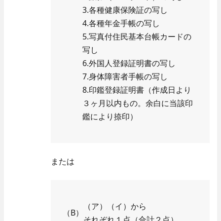
3.各種健康保険証の写し
4.各種年金手帳の写し
5.写真付住民基本台帳カードの
写し
6.外国人登録証明書の写し
7.身体障害者手帳の写し
8.印鑑登録証明書（作成日より
３ヶ月以内もの。余白に当該印
鑑により捺印）
または
（ア）（イ）から
（B）
それぞれ１点（合計２点）