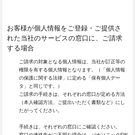
セキュリティ
- 入退室管理
- 防犯カメラ
お客様が個人情報をご登録・ご提供さ
先輩社員インタビュー
エンターテインメント
技術系総合職
れた当社のサービスの窓口に、ご請求
する場合
- 調光
- 野球場スコアボード
ご請求の対象となる個人情報は、当社が訂正等の
- 大型映像
- AV音響機器
権限を有する個人情報となります。（「個人情報
の保護に関する法律」に定める「保有個人デー
Well-Being
タ」と同じです。）
エネルギーマネジメント
ご請求の手続きは、それぞれの窓口が定める方法
（本人確認方法、ご提出いただく書類など）にし
- 太陽光発電システム
先輩社員インタビュー
たがってください。
- 蓄電池システム
事務系総合職
カスタマーサービス
働く環境
手続きは、それぞれの窓口にご確認ください。
窓口の連絡先がご不明な場合は、パナソニックEW