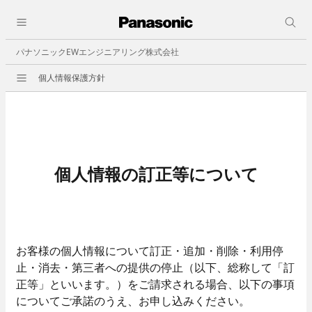
採用情報
close
人と仕事
パナソニックEWエンジニアリング株式会社
会社情報
個人情報保護方針
会社概要
ビジョン
事業所一覧
決算公告
個人情報の訂正等について
事業紹介
職種紹介
ビルオートメーション
- 中央監視
お客様の個人情報について訂正・追加・削除・利用停
- 照明制御
止・消去・第三者への提供の停止（以下、総称して「訂
- ビル空調自動制御機器
正等」といいます。）をご請求される場合、以下の事項
- 省エネその他
についてご承諾のうえ、お申し込みください。