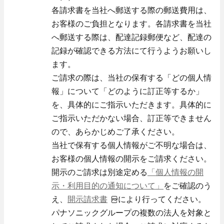
ニュース
協力会社の皆様へ
お問い合わせ
各請求書を当社へ郵送する際の郵送費用は、
技術教育センター
お客様のご負担となります。各請求書を当社
へ郵送する際は、配達記録郵便など、配達の
募集要項
記録が確認できる方法にて行うようお願いし
ます。
ご請求の際は、当社の保有する「どの個人情
報」について「どのように訂正等するか」
を、具体的にご指示いただきます。具体的に
ご指示いただかない場合、訂正等できません
ので、あらかじめご了承ください。
当社で保有する個人情報がご不明な場合は、
新卒採用
お客様の個人情報の開示をご請求ください。
開示のご請求は別途定める
「個人情報の開
示・利用目的の通知について」
をご確認のう
え、
開示請求書
により行ってください。
パナソニックグループの複数の法人を対象と