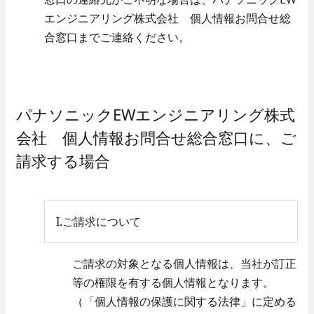
- 保守点検
エンジニアリング株式会社 個人情報お問合せ総
- 部品交換
- 緊急対応
合窓口までご連絡ください。
採用情報
パナソニックEWエンジニアリング株式
人と仕事
会社 個人情報お問合せ総合窓口に、ご
- 職種紹介
数字で見るパナソニック
請求する場合
- 先輩社員インタビュー
EWエンジニアリング
技術系総合職
- 先輩社員インタビュー
事務系総合職
I.ご請求について
働く環境
ご請求の対象となる個人情報は、当社が訂正
- 数字で見るパナソニック
等の権限を有する個人情報となります。
EWエンジニアリング
close
- 福利厚生・各種制度
（「個人情報の保護に関する法律」に定める