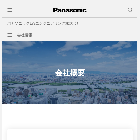
採用情報
close
人と仕事
パナソニックEWエンジニアリング株式会社
会社情報
会社情報
会社概要
ビジョン
事業所一覧
決算公告
会社概要
事業紹介
職種紹介
ビルオートメーション
- 中央監視
- 照明制御
- ビル空調自動制御機器
- 省エネその他