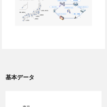
- 当社のビジネス
福利厚生・各種制度
技術教育センター
募集要項
- 新卒採用
- キャリア採用
- 採用Q＆A
納入事例
当社のビジネス
オフィスビル・工場
スポーツ施設
基本データ
学校・病院・官公庁
ホテル・ホール・テレビスタジオ
商業施設