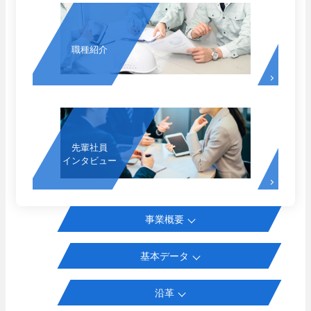
セキュリティ
- 入退室管理
職種紹介
- 防犯カメラ
先輩社員インタビュー
エンターテインメント
技術系総合職
- 調光
- 野球場スコアボード
- 大型映像
先輩社員
- AV音響機器
インタビュー
Well-Being
エネルギーマネジメント
事業概要
- 太陽光発電システム
先輩社員インタビュー
基本データ
- 蓄電池システム
事務系総合職
カスタマーサービス
働く環境
沿革