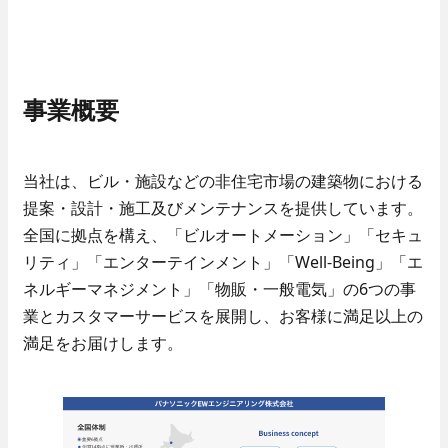
- 保守点検
- 部品交換
- 緊急対応
事業概要
採用情報
人と仕事
当社は、ビル・施設などの非住宅市場の建築物における
- 職種紹介
数字で見るパナソニック
提案・設計・施工及びメンテナンスを提供しています。
- 先輩社員インタビュー
EWエンジニアリング
全国に拠点を構え、「ビルオートメーション」「セキュ
技術系総合職
リティ」「エンターテインメント」「Well-Being」「エ
- 先輩社員インタビュー
ネルギーマネジメント」
「物販・一般電気」の6つの事
事務系総合職
業とカスタマーサービスを展開し、お客様に満足以上の
働く環境
満足をお届けします。
- 数字で見るパナソニック
EWエンジニアリング
close
- 福利厚生・各種制度