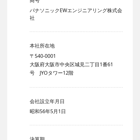
商号
ニュース
協力会社の皆様へ
お問い合わせ
パナソニックEWエンジニアリング株式会
技術教育センター
社
募集要項
本社所在地
〒540-0001
大阪府大阪市中央区城見二丁目1番61
号 JYOタワー12階
新卒採用
会社設立年月日
昭和56年5月1日
決算期