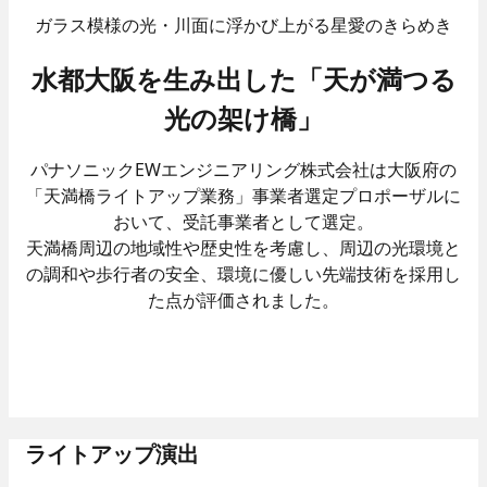
- 大型映像
ガラス模様の光・川面に浮かび上がる星愛のきらめき
- AV音響機器
水都大阪を生み出した「天が満つる
Well-Being
先輩社員インタビュー
光の架け橋」
技術系総合職
エネルギーマネジメント
パナソニックEWエンジニアリング株式会社は大阪府の
- 太陽光発電システ
「天満橋ライトアップ業務」事業者選定プロポーザルに
- 蓄電池システム
おいて、
受託事業者として選定。
天満橋周辺の地域性や歴史性を考慮し、周辺の光環境と
カスタマーサービス
の調和や歩行者の安全、環境に優しい先端技術を採用し
- 保守点検
た点が
評価されました。
- 部品交換
- 緊急対応
先輩社員インタビュー
事務系総合職
採用情報
ライトアップ演出
働く環境
人と仕事