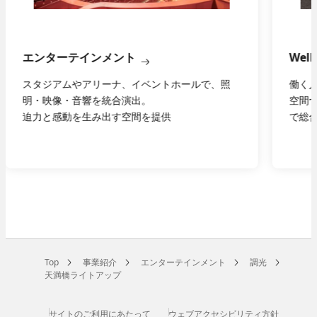
Well-Being
エネ
働く人の健康・快適さ・生産性を高めるオフィス
太陽
空間づくりを、コンセプト設計から施工、演出ま
ンな
で総合的に支援します。
Top
事業紹介
エンターテインメント
調光
天満橋ライトアップ
サイトのご利用にあたって
ウェブアクセシビリティ方針