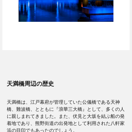
福利厚生・各種制度
納入事例
オフィスビル・工場
スポーツ施設
学校・病院・官公庁
ホテル・ホール・テレビスタジオ
商業施設
当社のビジネス
ニュース
協力会社の皆様へ
お問い合わせ
天満橋周辺の歴史
天満橋は、江戸幕府が管理していた公儀橋である天神
橋、難波橋、とともに『浪華三大橋』として、多くの人
に親しまれてきました。また、伏見と大坂を結ぶ船の発
着地であり、熊野街道の出発地として利用された八軒家
浜の目印でもあったのでしょう。