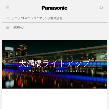
採用情報
close
人と仕事
パナソニックEWエンジニアリング株式会社
会社情報
事業紹介
事業紹介
会社概要
ビルオートメーション
ビジョン
- 中央監視
事業所一覧
- 照明制御
決算公告
- ビル空調自動制御
- 省エネその他
天満橋ライトアップ
セキュリティ
TEMMABASHI Illumination
職種紹介
- 入退室管理
- 防犯カメラ
エンターテインメント
- 調光
- 野球場スコアボー