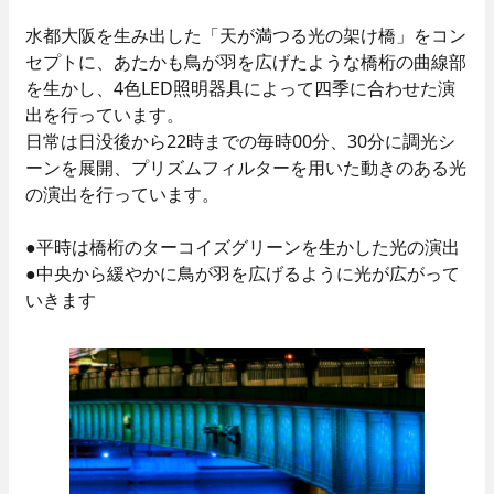
- 職種紹介
水都大阪を生み出した「天が満つる光の架け橋」をコン
- 先輩社員インタビュー
セプトに、あたかも鳥が羽を広げたような橋桁の曲線部
技術系総合職
を生かし、4色LED照明器具によって四季に合わせた演
- 先輩社員インタビュー
出を行っています。
事務系総合職
日常は日没後から22時までの毎時00分、30分に調光シ
ーンを展開、プリズムフィルターを用いた動きのある光
働く環境
の演出を行っています。
- 数字で見るパナソニック
数字で見るパナソニック
EWエンジニアリング
●平時は橋桁のターコイズグリーンを生かした光の演出
EWエンジニアリング
- 福利厚生・各種制度
●中央から緩やかに鳥が羽を広げるように光が広がって
- 当社のビジネス
いきます
技術教育センター
募集要項
- 新卒採用
close
- キャリア採用
- 採用Q＆A