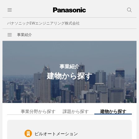
採用情報
close
人と仕事
パナソニックEWエンジニアリング株式会社
会社情報
事業紹介
会社概要
ビジョン
事業所一覧
決算公告
事業紹介
建物から探す
事業紹介
職種紹介
ビルオートメーション
- 中央監視
事業分野から探す
課題から探す
建物から探す
- 照明制御
- ビル空調自動制御機器
- 省エネその他
ビルオートメーション