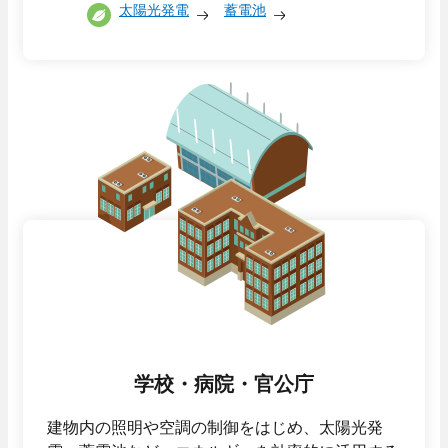
- 当社のビジネス
太陽光発電
蓄電池
福利厚生・各種制度
技術教育センター
募集要項
- 新卒採用
- キャリア採用
- 採用Q＆A
納入事例
当社のビジネス
オフィスビル・工場
スポーツ施設
学校・病院・官公庁
ホテル・ホール・テレビスタジオ
商業施設
学校・病院・官公庁
建物内の照明や空調の制御をはじめ、太陽光発