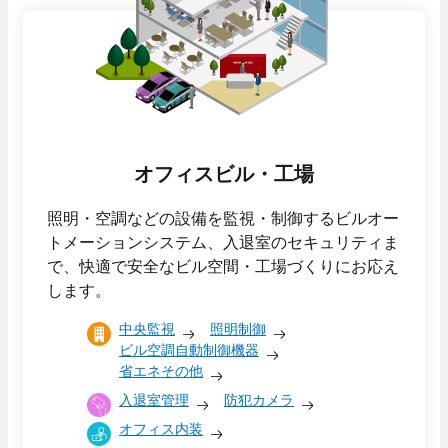
- 保守点検
- 部品交換
- 緊急対応
採用情報
人と仕事
オフィスビル・工場
- 職種紹介
数字で見るパナソニック
照明・空調などの設備を監視・制御するビルオー
- 先輩社員インタビュー
EWエンジニアリング
トメーションシステム、入退室のセキュリティま
技術系総合職
で、快適で安全なビル空間・工場づくりにお応え
- 先輩社員インタビュー
します。
事務系総合職
中央監視
照明制御
働く環境
ビル空調自動制御機器
省エネその他
- 数字で見るパナソニック
入退室管理
防犯カメラ
EWエンジニアリング
close
- 福利厚生・各種制度
オフィス内装