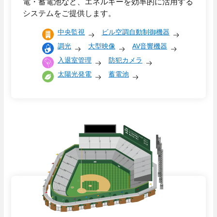
電・蓄電池など、エネルギーを効率的に活用する
ニュース
協力会社の皆様へ
お問い合わせ
システムをご提供します。
技術教育センター
中央監視
ビル空調自動制御機器
募集要項
調光
大型映像
AV音響機器
入退室管理
防犯カメラ
太陽光発電
蓄電池
新卒採用