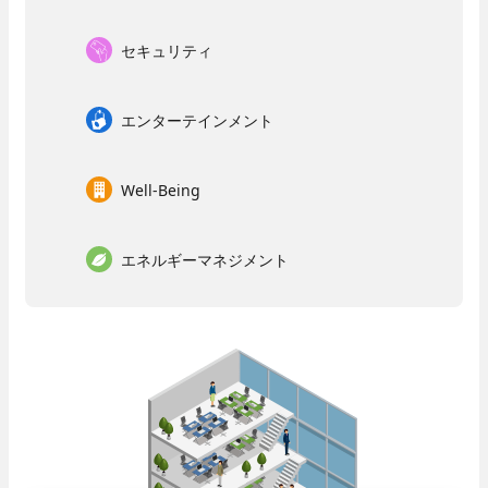
セキュリティ
セキュリティ
- 入退室管理
- 防犯カメラ
先輩社員インタビュー
エンターテインメント
エンターテインメント
技術系総合職
- 調光
Well-Being
- 野球場スコアボード
- 大型映像
- AV音響機器
エネルギーマネジメント
Well-Being
エネルギーマネジメント
- 太陽光発電システム
先輩社員インタビュー
- 蓄電池システム
事務系総合職
カスタマーサービス
働く環境