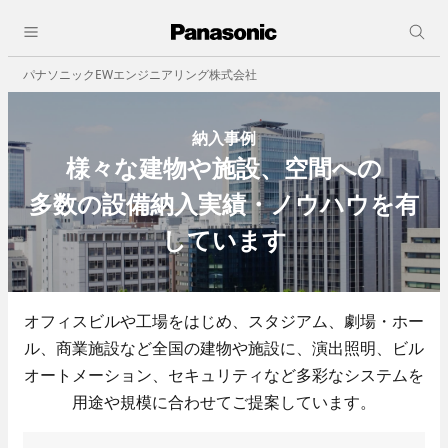
採用情報
close
人と仕事
パナソニックEWエンジニアリング株式会社
会社情報
会社概要
納入事例
ビジョン
様々な建物や施設、空間への
事業所一覧
決算公告
多数の設備納入実績・ノウハウを有
しています
事業紹介
職種紹介
ビルオートメーション
オフィスビルや工場をはじめ、スタジアム、劇場・ホー
ル、商業施設など全国の建物や施設に、演出照明、
- 中央監視
ビル
- 照明制御
オートメーション、セキュリティなど多彩なシステムを
- ビル空調自動制御機器
用途や規模に合わせてご提案しています。
- 省エネその他