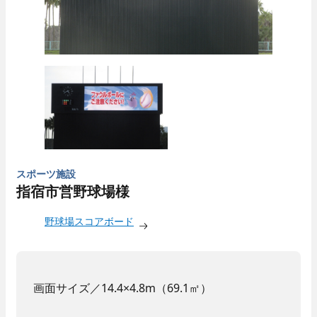
スポーツ施設
指宿市営野球場様
野球場スコアボード
画面サイズ／14.4×4.8m（69.1㎡）