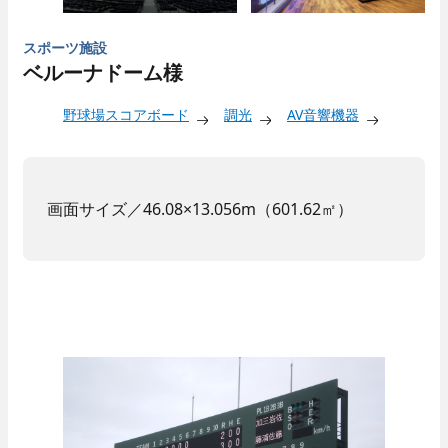
スポーツ施設
ベルーナドーム様
野球場スコアボード
調光
AV音響機器
画面サイズ／46.08×13.056m（601.62㎡）