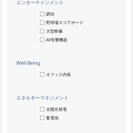
- 当社のビジネス
エンターテインメント
福利厚生・各種制度
技術教育センター
調光
野球場スコアボード
募集要項
大型映像
- 新卒採用
AV音響機器
- キャリア採用
- 採用Q＆A
Well-Being
納入事例
オフィス内装
当社のビジネス
オフィスビル・工場
スポーツ施設
エネルギーマネジメント
学校・病院・官公庁
ホテル・ホール・テレビスタジオ
太陽光発電
商業施設
蓄電池