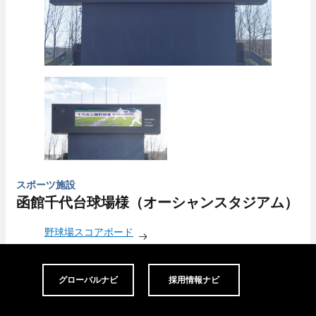
スポーツ施設
函館千代台球場様（オーシャンスタジアム）
野球場スコアボード
グローバルナビ
採用情報ナビ
画面サイズ／18.4×5.2m（95.6㎡）