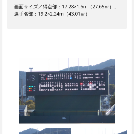
画面サイズ／得点部：17.28×1.6m（27.65㎡）、
選手名部：19.2×2.24m（43.01㎡）