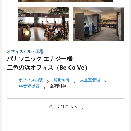
キャリア採用
オフィスビル・工場
パナソニック エナジー様
二色の浜オフィス（Be Co-Ve）
オフィス内装
照明制御
入退室管理
AV音響機器
空調制御
採用Q＆A
詳しくはこちら