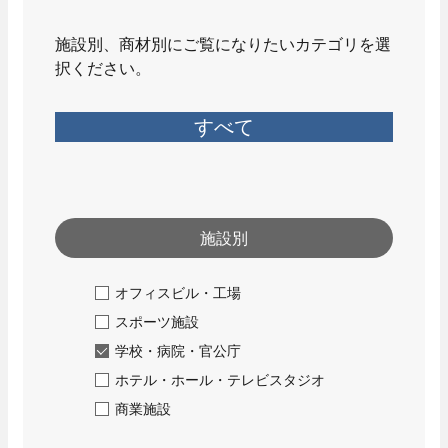
セキュリティ
施設別、商材別にご覧になりたいカテゴリを選
- 入退室管理
択ください。
- 防犯カメラ
先輩社員インタビュー
エンターテインメント
技術系総合職
すべて
- 調光
- 野球場スコアボード
- 大型映像
- AV音響機器
施設別
Well-Being
オフィスビル・工場
エネルギーマネジメント
スポーツ施設
- 太陽光発電システム
学校・病院・官公庁
先輩社員インタビュー
- 蓄電池システム
事務系総合職
ホテル・ホール・テレビスタジオ
商業施設
カスタマーサービス
働く環境