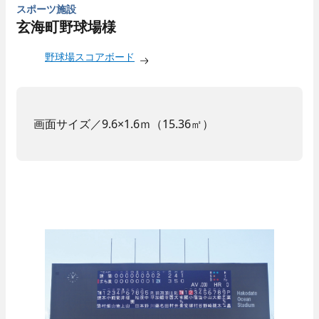
スポーツ施設
玄海町野球場様
野球場スコアボード
画面サイズ／9.6×1.6ｍ（15.36㎡）