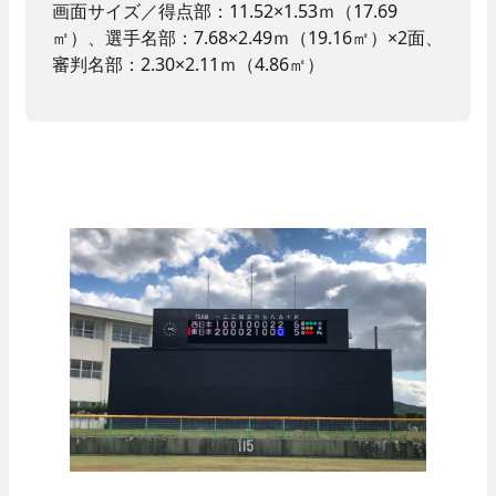
画面サイズ／得点部：11.52×1.53ｍ（17.69
㎡）、選手名部：7.68×2.49ｍ（19.16㎡）×2面、
審判名部：2.30×2.11ｍ（4.86㎡）