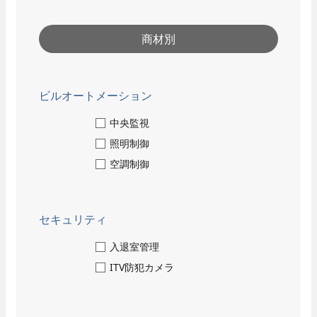
- 保守点検
- 部品交換
- 緊急対応
商材別
採用情報
ビルオートメーション
人と仕事
中央監視
- 職種紹介
照明制御
数字で見るパナソニック
- 先輩社員インタビュー
EWエンジニアリング
空調制御
技術系総合職
- 先輩社員インタビュー
事務系総合職
セキュリティ
働く環境
入退室管理
ITV防犯カメラ
- 数字で見るパナソニック
EWエンジニアリング
close
- 福利厚生・各種制度