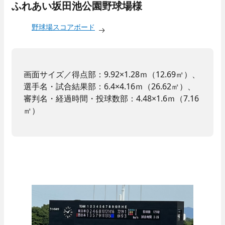
ふれあい坂田池公園野球場様
野球場スコアボード
画面サイズ／得点部：9.92×1.28ｍ（12.69㎡）、
選手名・試合結果部：6.4×4.16ｍ（26.62㎡）、
審判名・経過時間・投球数部：4.48×1.6ｍ（7.16
㎡）