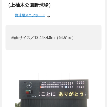
（上柚木公園野球場）
野球場スコアボード
画面サイズ／13.44×4.8m（64.51㎡）