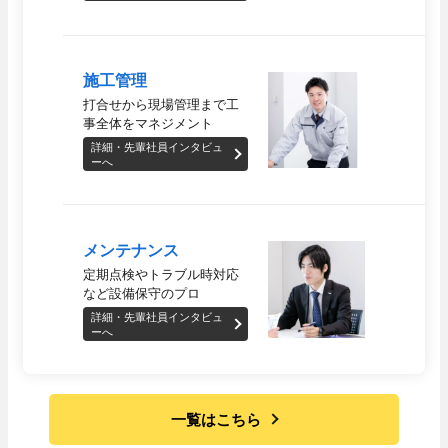
- 採用Q＆A
施工管理
納入事例
打合せから現場管理まで
工
事全体をマネジメント
オフィスビル・工場
詳細・先輩社員インタビュ
スポーツ施設
ーへ
学校・病院・官公庁
当社のビジネス
ホテル・ホール・テレビスタジオ
商業施設
メンテナンス
定期点検やトラブル時
対応
ニュース
協力会社の皆様へ
お問い合わせ
など設備保守のプロ
詳細・先輩社員インタビュ
ーへ
技術教育センター
一覧はこちら