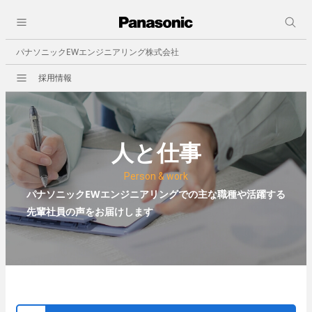
close
採用情報
会社情報
人と仕事
パナソニックEWエンジニアリング株式会社
会社概要
採用情報
ビジョン
事業所一覧
決算公告
人と仕事
事業紹介
Person & work
ビルオートメーション
パナソニックEWエンジニアリングでの主な職種や活躍する
職種紹介
先輩社員の声をお届けします
- 中央監視
- 照明制御
- ビル空調自動制御機器
- 省エネその他
セキュリティ