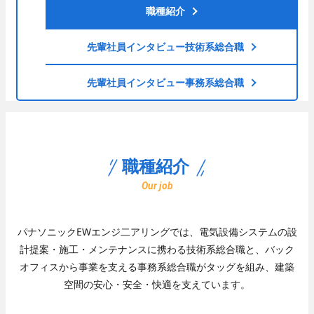
- 入退室管理
職種紹介
- 防犯カメラ
エンターテインメント
先輩社員インタビュー
技術系総合職
先輩社員インタビュー
技術系総合職
- 調光
先輩社員インタビュー
事務系総合職
- 野球場スコアボード
- 大型映像
- AV音響機器
Well-Being
職種紹介
エネルギーマネジメント
Our job
- 太陽光発電システム
- 蓄電池システム
先輩社員インタビュー
事務系総合職
パナソニックEWエンジ二アリングでは、電気設備システムの設
カスタマーサービス
計提案・施工・メンテナンスに携わる技術系総合職と、
働く環境
バック
オフィスから事業を支える事務系総合職がタッグを組み、建築
- 保守点検
- 部品交換
空間の安心・安全・快適を支えています。
- 緊急対応