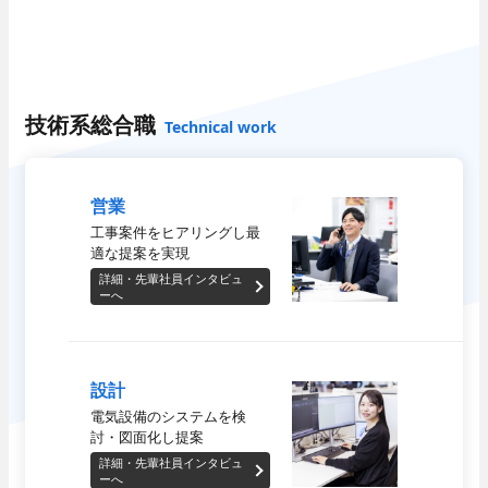
採用情報
人と仕事
技術系総合職
Technical work
- 職種紹介
数字で見るパナソニック
- 先輩社員インタビュー
技術系総合職
EWエンジニアリング
- 先輩社員インタビュー
事務系総合職
営業
働く環境
工事案件をヒアリングし
最
適な提案を実現
- 数字で見るパナソニック
EWエンジニアリ
詳細・先輩社員インタビュ
グ
ーへ
- 福利厚生・各種制度
- 当社のビジネス
技術教育センター
設計
close
電気設備のシステムを
検
募集要項
福利厚生・各種制度
討・図面化し提案
- 新卒採用
詳細・先輩社員インタビュ
ーへ
- キャリア採用