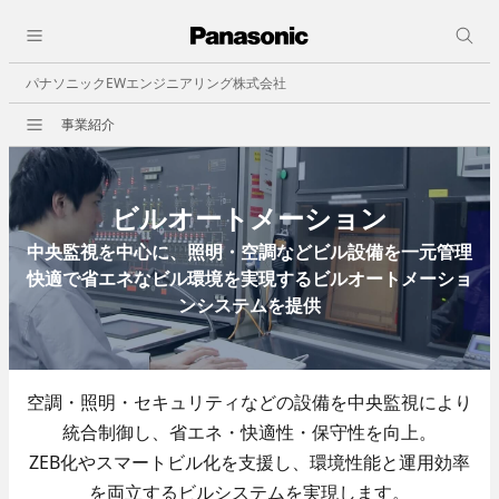
採用情報
close
人と仕事
パナソニックEWエンジニアリング株式会社
会社情報
事業紹介
会社概要
ビジョン
事業所一覧
ビルオートメーション
決算公告
中央監視を中心に、照明・空調などビル設備を一元管理
快適で省エネなビル環境を実現するビルオートメーショ
事業紹介
ンシステムを提供
職種紹介
ビルオートメーション
- 中央監視
空調・照明・セキュリティなどの設備を中央監視により
- 照明制御
統合制御し、省エネ・快適性・保守性を向上。
- ビル空調自動制御機器
ZEB化やスマートビル化を支援し、環境性能と運用効率
- 省エネその他
を両立するビルシステムを実現します。