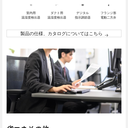
室内用
ダクト用
デジタル
フランジ形
温湿度検出器
温湿度検出器
指示調節器
電動二方弁
キャリア採用
製品の仕様、カタログについてはこちら
採用Q＆A