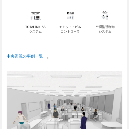
- 保守点検
- 部品交換
- 緊急対応
TOTALINK-BA
エミット・ビル
空調監視制御
システム
コントローラ
システム
採用情報
人と仕事
中央監視の事例一覧
- 職種紹介
数字で見るパナソニック
- 先輩社員インタビュー
EWエンジニアリング
技術系総合職
- 先輩社員インタビュー
事務系総合職
働く環境
- 数字で見るパナソニック
EWエンジニアリング
close
- 福利厚生・各種制度