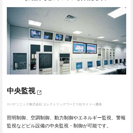
セキュリティ
- 入退室管理
- 防犯カメラ
先輩社員インタビュー
エンターテインメント
技術系総合職
- 調光
- 野球場スコアボード
- 大型映像
- AV音響機器
Well-Being
中央監視
エネルギーマネジメント
- 太陽光発電システム
先輩社員インタビュー
※パナソニック株式会社 エレクトリックワークス社サイトへ遷移
- 蓄電池システム
事務系総合職
照明制御、空調制御、動力制御やエネルギー監視、警報
カスタマーサービス
働く環境
監視などビル設備の中央監視・制御が可能です。