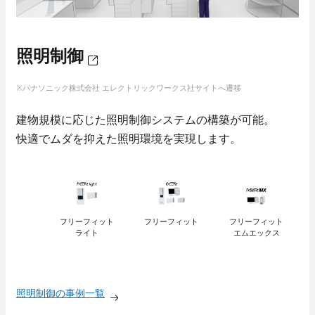
- 当社のビジネス
福利厚生・各種制度
技術教育センター
照明制御
募集要項
- 新卒採用
※パナソニック株式会社 エレクトリックワークス社サイトへ遷移
- キャリア採用
建物規模に応じた照明制御システムの構築が可能。
- 採用Q＆A
快適でムダを抑えた照明環境を実現します。
納入事例
当社のビジネス
オフィスビル・工場
スポーツ施設
フリーフィット
フリーフィット
フリーフィット
学校・病院・官公庁
ライト
エムエックス
ホテル・ホール・テレビスタジオ
商業施設
照明制御の事例一覧