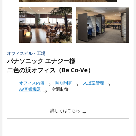
キャリア採用
オフィスビル・工場
パナソニック エナジー様
二色の浜オフィス（Be Co-Ve）
オフィス内装
照明制御
入退室管理
AV音響機器
空調制御
採用Q＆A
詳しくはこちら