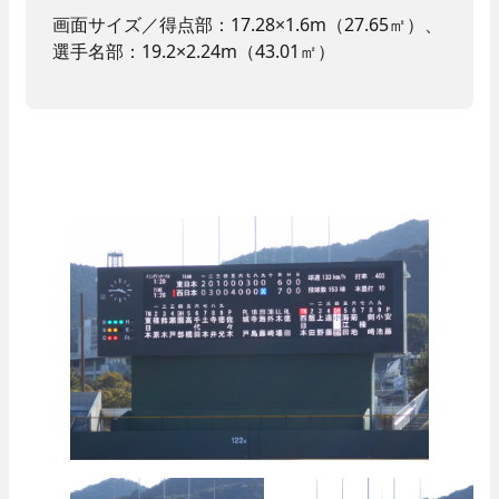
画面サイズ／得点部：17.28×1.6m（27.65㎡）、
選手名部：19.2×2.24m（43.01㎡）