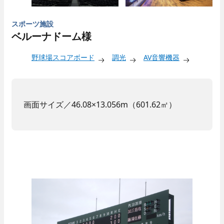
スポーツ施設
ベルーナドーム様
野球場スコアボード
調光
AV音響機器
画面サイズ／46.08×13.056m（601.62㎡）