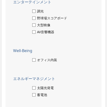
- 当社のビジネス
エンターテインメント
福利厚生・各種制度
技術教育センター
調光
野球場スコアボード
募集要項
大型映像
- 新卒採用
AV音響機器
- キャリア採用
- 採用Q＆A
Well-Being
納入事例
オフィス内装
当社のビジネス
オフィスビル・工場
スポーツ施設
エネルギーマネジメント
学校・病院・官公庁
ホテル・ホール・テレビスタジオ
太陽光発電
商業施設
蓄電池