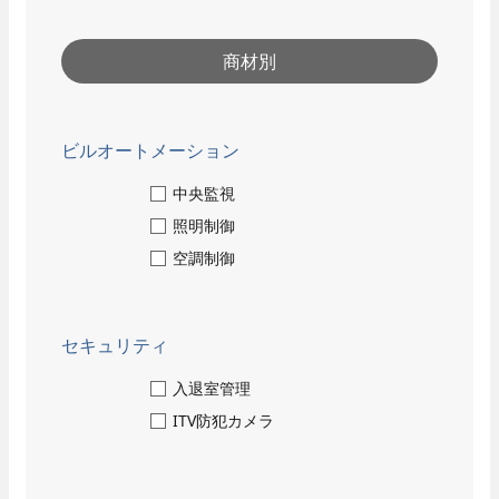
- 保守点検
- 部品交換
- 緊急対応
商材別
採用情報
ビルオートメーション
人と仕事
中央監視
- 職種紹介
照明制御
数字で見るパナソニック
- 先輩社員インタビュー
EWエンジニアリング
空調制御
技術系総合職
- 先輩社員インタビュー
事務系総合職
セキュリティ
働く環境
入退室管理
ITV防犯カメラ
- 数字で見るパナソニック
EWエンジニアリング
close
- 福利厚生・各種制度