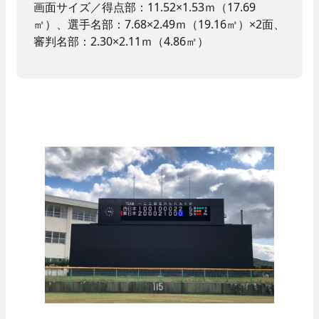
画面サイズ／得点部：11.52×1.53ｍ（17.69
㎡）、選手名部：7.68×2.49ｍ（19.16㎡）×2面、
審判名部：2.30×2.11ｍ（4.86㎡）