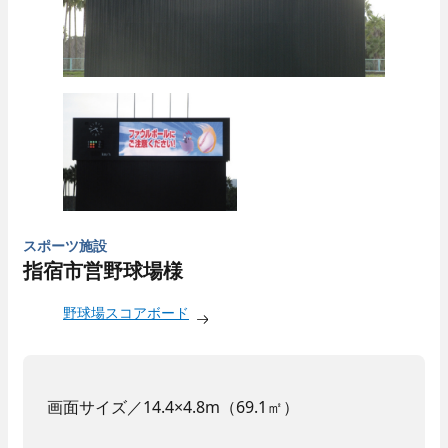
スポーツ施設
指宿市営野球場様
野球場スコアボード
画面サイズ／14.4×4.8m（69.1㎡）