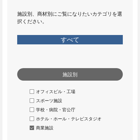
セキュリティ
施設別、商材別にご覧になりたいカテゴリを選
- 入退室管理
択ください。
- 防犯カメラ
先輩社員インタビュー
エンターテインメント
技術系総合職
すべて
- 調光
- 野球場スコアボード
- 大型映像
- AV音響機器
施設別
Well-Being
オフィスビル・工場
エネルギーマネジメント
スポーツ施設
- 太陽光発電システム
学校・病院・官公庁
先輩社員インタビュー
- 蓄電池システム
事務系総合職
ホテル・ホール・テレビスタジオ
商業施設
カスタマーサービス
働く環境