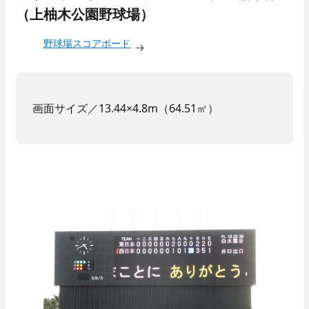
（上柚木公園野球場）
野球場スコアボード
画面サイズ／13.44×4.8m（64.51㎡）