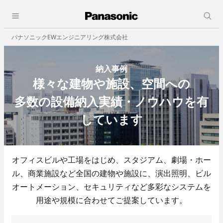
採用情報
close
人と仕事
パナソニックEWエンジニアリング株式会社
会社情報
会社概要
納入事例
ビジョン
様々な建物や施設、空間への
事業所一覧
決算公告
多数の設備納入実績・ノウハウを有
しています
事業紹介
職種紹介
ビルオートメーション
オフィスビルや工場をはじめ、スタジアム、劇場・ホー
ル、商業施設など全国の建物や施設に、演出照明、
- 中央監視
ビル
- 照明制御
オートメーション、セキュリティなど多彩なシステムを
- ビル空調自動制御機器
用途や規模に合わせてご提案しています。
- 省エネその他