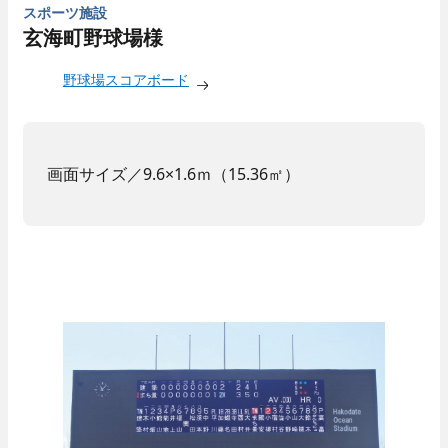
スポーツ施設
玄海町野球場様
野球場スコアボード
画面サイズ／9.6×1.6ｍ（15.36㎡）