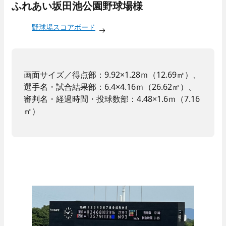
ふれあい坂田池公園野球場様
野球場スコアボード
画面サイズ／得点部：9.92×1.28ｍ（12.69㎡）、
選手名・試合結果部：6.4×4.16ｍ（26.62㎡）、
審判名・経過時間・投球数部：4.48×1.6ｍ（7.16
㎡）