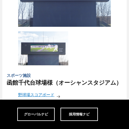
スポーツ施設
函館千代台球場様（オーシャンスタジアム）
野球場スコアボード
グローバルナビ
採用情報ナビ
画面サイズ／18.4×5.2m（95.6㎡）