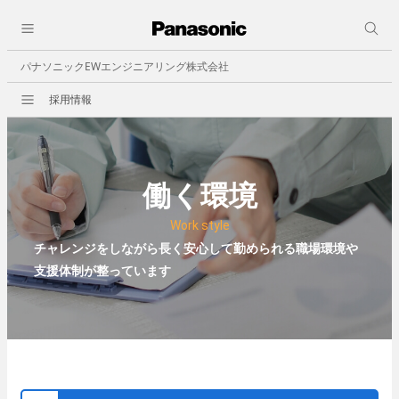
close
採用情報
会社情報
人と仕事
パナソニックEWエンジニアリング株式会社
会社概要
採用情報
ビジョン
事業所一覧
決算公告
働く環境
事業紹介
Work style
ビルオートメーション
チャレンジをしながら長く安心して勤められる職場環境や
職種紹介
支援体制が整っています
- 中央監視
- 照明制御
- ビル空調自動制御機器
- 省エネその他
セキュリティ