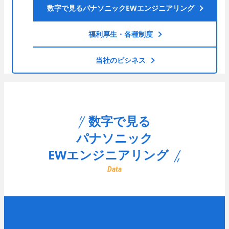
- 入退室管理
数字で見るパナソニックEWエンジニアリング
- 防犯カメラ
エンターテインメント
福利厚生・各種制度
先輩社員インタビュー
- 調光
技術系総合職
当社のビシネス
- 野球場スコアボード
- 大型映像
- AV音響機器
Well-Being
数字で見る
エネルギーマネジメント
パナソニック
- 太陽光発電システム
EWエンジニアリング
- 蓄電池システム
Data
先輩社員インタビュー
カスタマーサービス
事務系総合職
- 保守点検
働く環境
- 部品交換
- 緊急対応