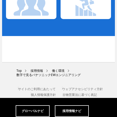
キャリア採用
Top
採用情報
働く環境
数字で見るパナソニックEWエンジニアリング
採用Q＆A
サイトのご利用にあたって
ウェブアクセシビリティ方針
個人情報保護方針
古物営業法に基づく表記
Area/Country
グローバルナビ
採用情報ナビ
パナソニックEWエンジニアリング株式会社