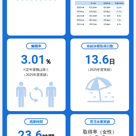
- 新卒採用
- キャリア採用
- 採用Q＆A
納入事例
離職率
有給休暇取得日数
オフィスビル・工場
3.01
13.6
スポーツ施設
％
日
学校・病院・官公庁
当社のビジネス
※定年退職は除く
（2025年度実績）
ホテル・ホール・テレビスタジオ
（2025年度実績）
商業施設
ニュース
協力会社の皆様へ
お問い合わせ
残業時間
育児休業実績
23.6
取得率（女性）