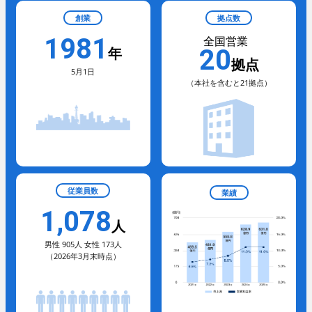
創業
拠点数
採用情報
1981
全国営業
年
20
人と仕事
拠点
5月1日
（本社を含むと21拠点）
- 職種紹介
- 先輩社員インタビュー
技術系総合職
数字で見るパナソニック
- 先輩社員インタビュー
EWエンジニアリング
事務系総合職
働く環境
従業員数
業績
- 数字で見るパナソニック
1,078
EWエンジニアリング
人
- 福利厚生・各種制度
男性 905人 女性 173人
- 当社のビジネス
（2026年3月末時点）
close
技術教育センター
募集要項
福利厚生・各種制度