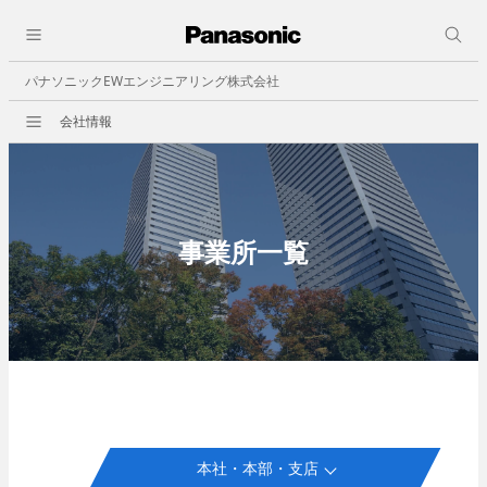
採用情報
close
人と仕事
パナソニックEWエンジニアリング株式会社
会社情報
会社情報
会社概要
ビジョン
事業所一覧
決算公告
事業所一覧
事業紹介
職種紹介
ビルオートメーション
- 中央監視
- 照明制御
- ビル空調自動制御機器
- 省エネその他
本社・本部・支店