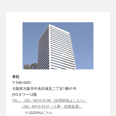
- 保守点検
- 部品交換
- 緊急対応
採用情報
人と仕事
- 職種紹介
数字で見るパナソニック
- 先輩社員インタビュー
EWエンジニアリング
技術系総合職
- 先輩社員インタビュー
本社
事務系総合職
〒540-0001
働く環境
大阪府大阪市中央区城見二丁目1番61号
JYOタワー12階
- 数字で見るパナソニック
TEL：（06）6910-0196（採用関係はこちら）
EWエンジニアリング
close
（06）6910-0131（人事・総務直通）
- 福利厚生・各種制度
※上記以外はこちら