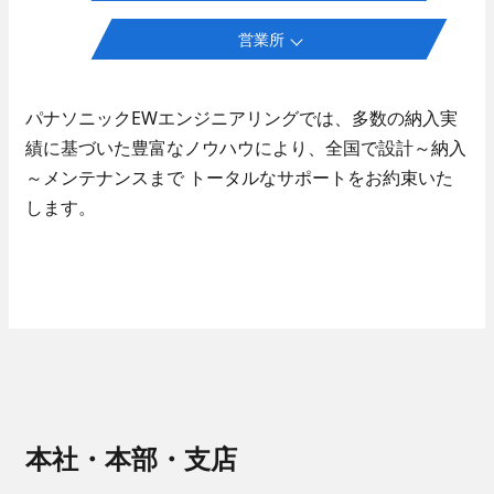
セキュリティ
営業所
- 入退室管理
- 防犯カメラ
先輩社員インタビュー
パナソニックEWエンジニアリングでは、多数の納入実
エンターテインメント
技術系総合職
績に基づいた豊富なノウハウにより、全国で設計～納入
- 調光
～メンテナンスまで
トータルなサポートをお約束いた
- 野球場スコアボード
します。
- 大型映像
- AV音響機器
Well-Being
エネルギーマネジメント
- 太陽光発電システム
先輩社員インタビュー
- 蓄電池システム
事務系総合職
本社・本部・支店
カスタマーサービス
働く環境