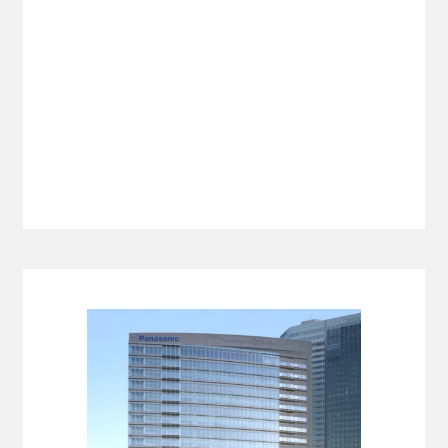
- 当社のビジネス
福利厚生・各種制度
技術教育センター
募集要項
- 新卒採用
- キャリア採用
- 採用Q＆A
納入事例
当社のビジネス
オフィスビル・工場
スポーツ施設
学校・病院・官公庁
ホテル・ホール・テレビスタジオ
商業施設