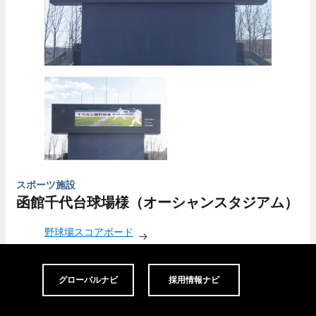
スポーツ施設
函館千代台球場様（オーシャンスタジアム）
野球場スコアボード
グローバルナビ
採用情報ナビ
画面サイズ／18.4×5.2m（95.6㎡）