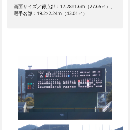
画面サイズ／得点部：17.28×1.6m（27.65㎡）、
選手名部：19.2×2.24m（43.01㎡）