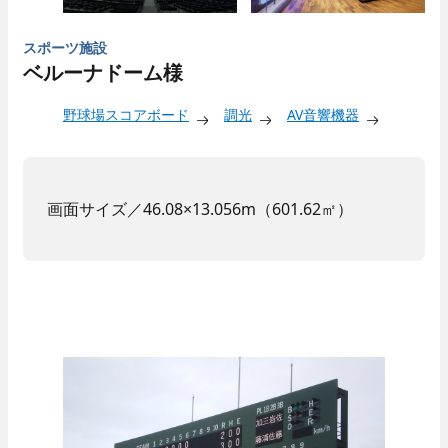
スポーツ施設
ベルーナドーム様
野球場スコアボード
調光
AV音響機器
画面サイズ／46.08×13.056m（601.62㎡）