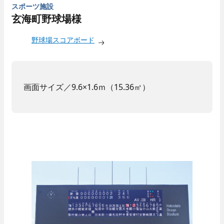
スポーツ施設
玄海町野球場様
野球場スコアボード
画面サイズ／9.6×1.6ｍ（15.36㎡）