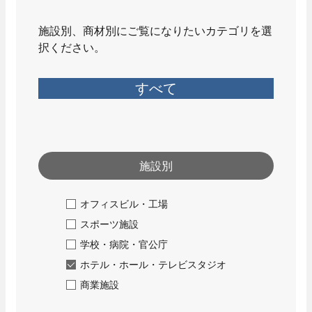
セキュリティ
施設別、商材別にご覧になりたいカテゴリを選
- 入退室管理
択ください。
- 防犯カメラ
先輩社員インタビュー
エンターテインメント
技術系総合職
すべて
- 調光
- 野球場スコアボード
- 大型映像
- AV音響機器
施設別
Well-Being
オフィスビル・工場
エネルギーマネジメント
スポーツ施設
- 太陽光発電システム
学校・病院・官公庁
先輩社員インタビュー
- 蓄電池システム
事務系総合職
ホテル・ホール・テレビスタジオ
商業施設
カスタマーサービス
働く環境