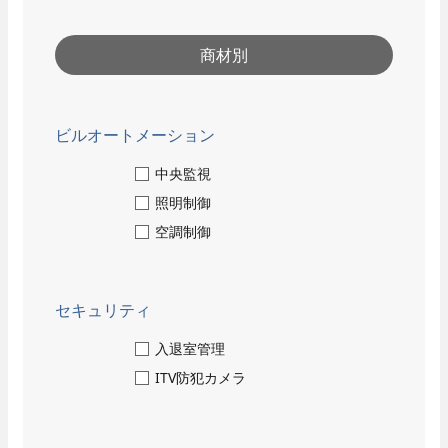
- 保守点検
- 部品交換
- 緊急対応
商材別
採用情報
ビルオートメーション
人と仕事
中央監視
- 職種紹介
照明制御
数字で見るパナソニック
- 先輩社員インタビュー
EWエンジニアリング
空調制御
技術系総合職
- 先輩社員インタビュー
事務系総合職
セキュリティ
働く環境
入退室管理
ITV防犯カメラ
- 数字で見るパナソニック
EWエンジニアリング
close
- 福利厚生・各種制度