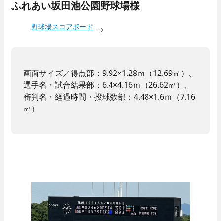
ふれあい坂田池公園野球場様
野球場スコアボード
画面サイズ／得点部：9.92×1.28ｍ（12.69㎡）、
選手名・試合結果部：6.4×4.16ｍ（26.62㎡）、
審判名・経過時間・投球数部：4.48×1.6ｍ（7.16
㎡）