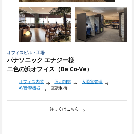
キャリア採用
オフィスビル・工場
パナソニック エナジー様
二色の浜オフィス（Be Co-Ve）
オフィス内装
照明制御
入退室管理
AV音響機器
空調制御
採用Q＆A
詳しくはこちら