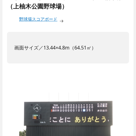
（上柚木公園野球場）
野球場スコアボード
画面サイズ／13.44×4.8m（64.51㎡）