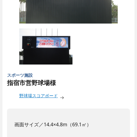
スポーツ施設
指宿市営野球場様
野球場スコアボード
画面サイズ／14.4×4.8m（69.1㎡）