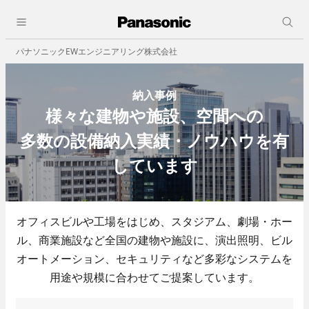
採用情報
close
人と仕事
パナソニックEWエンジニアリング株式会社
会社情報
会社概要
納入事例
ビジョン
様々な建物や施設、空間への
事業所一覧
決算公告
多数の設備納入実績・ノウハウを有
しています
事業紹介
職種紹介
ビルオートメーション
オフィスビルや工場をはじめ、スタジアム、劇場・ホー
ル、商業施設など全国の建物や施設に、演出照明、
- 中央監視
ビル
- 照明制御
オートメーション、セキュリティなど多彩なシステムを
- ビル空調自動制御機器
用途や規模に合わせてご提案しています。
- 省エネその他