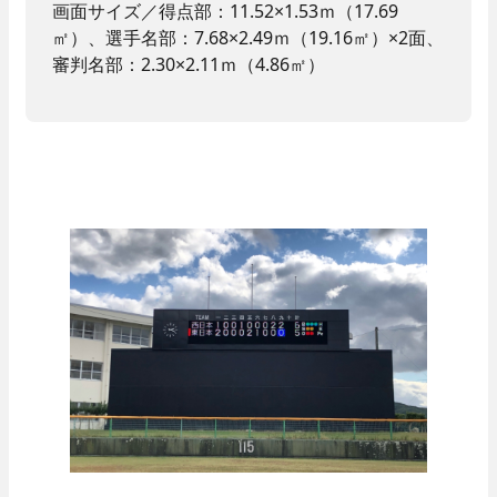
画面サイズ／得点部：11.52×1.53ｍ（17.69
㎡）、選手名部：7.68×2.49ｍ（19.16㎡）×2面、
審判名部：2.30×2.11ｍ（4.86㎡）