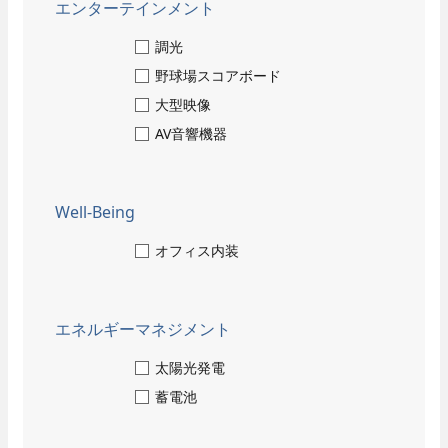
- 当社のビジネス
エンターテインメント
福利厚生・各種制度
技術教育センター
調光
野球場スコアボード
募集要項
大型映像
- 新卒採用
AV音響機器
- キャリア採用
- 採用Q＆A
Well-Being
納入事例
オフィス内装
当社のビジネス
オフィスビル・工場
スポーツ施設
エネルギーマネジメント
学校・病院・官公庁
ホテル・ホール・テレビスタジオ
太陽光発電
商業施設
蓄電池