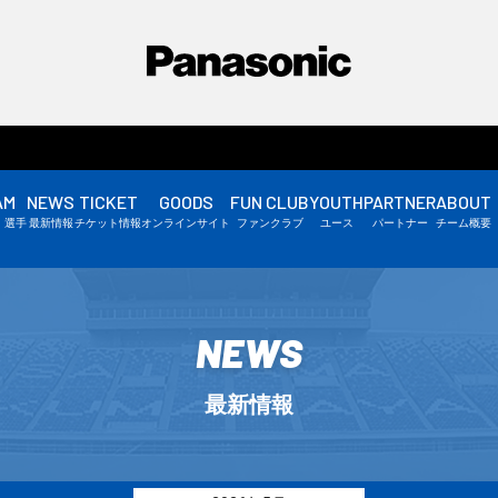
AM
NEWS
TICKET
GOODS
FUN CLUB
YOUTH
PARTNER
ABOUT
選手情報
・選手
最新情報
チケット情報
オンラインサイト
ファンクラブ
ユース
パートナー
チーム概要
スタッフ情報
▼
NEWS
最新情報