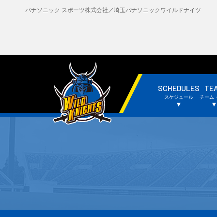
パナソニック スポーツ株式会社／埼玉パナソニックワイルドナイツ
SCHEDULES
TE
・試合日程・結果
・
スケジュール
チーム
・チームスケジュール
・
▼