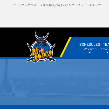
パナソニック スポーツ株式会社／埼玉パナソニックワイルドナイツ
SCHEDULES
TE
・試合日程・結果
・
スケジュール
チーム
・チームスケジュール
・
▼