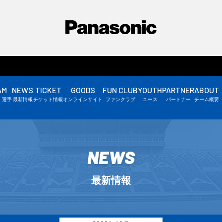
AM
NEWS
TICKET
GOODS
FUN CLUB
YOUTH
PARTNER
ABOUT
選手情報
・選手
最新情報
チケット情報
オンラインサイト
ファンクラブ
ユース
パートナー
チーム概要
スタッフ情報
▼
NEWS
最新情報