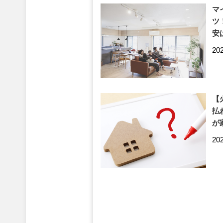
マ
ツ
安
20
【
払
が
20