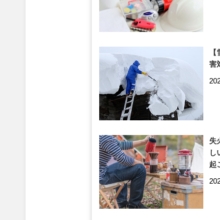
【
害
20
失
し
起
20