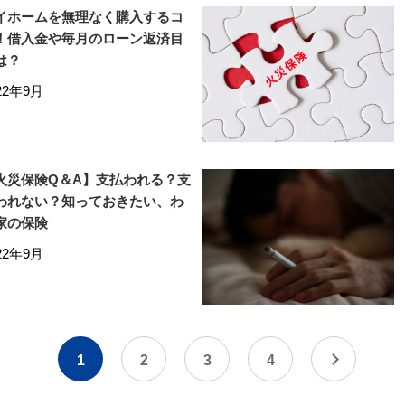
イホームを無理なく購入するコ
！借入金や毎月のローン返済目
は？
22年9月
火災保険Q＆A】支払われる？支
われない？知っておきたい、わ
家の保険
22年9月
1
2
3
4