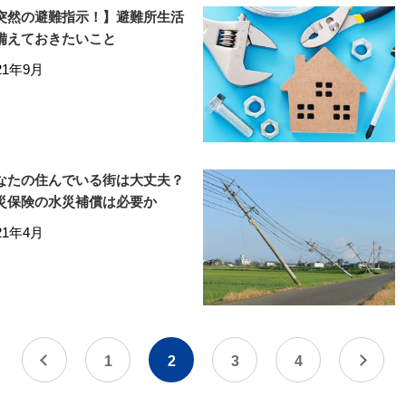
突然の避難指示！】避難所生活
備えておきたいこと
21年9月
なたの住んでいる街は大丈夫？
災保険の水災補償は必要か
21年4月
1
2
3
4