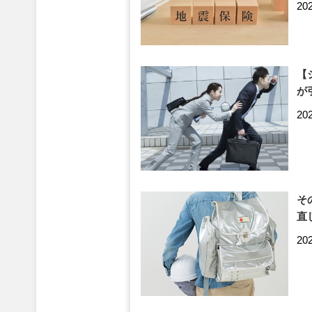
20
【
が
20
そ
直
20