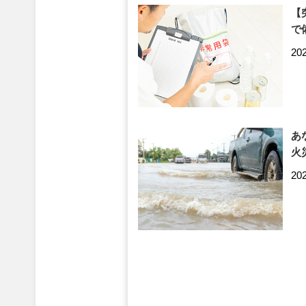
【
で
20
あ
火
20