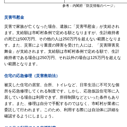
参考：内閣府「防災情報のページ」
災害弔慰金
災害で家族が亡くなった場合、遺族に「災害弔慰金」が支給され
ます。支給額は市町村条例で定める額となりますが、生計維持者
の死亡は500万円、その他の人は250万円を超えない範囲となりま
す。また、災害により重度の障害を受けた人には、「災害障害見
舞金」が支給されます。支給額は市町村条例で定める額で、生計
維持者である場合は250万円、それ以外の場合は125万円を超えな
い範囲となります。
住宅の応急修理（災害救助法）
被災した住宅の居室、台所、トイレなど、日常生活に不可欠な個
所を応急修理してくれる制度です。しかし、応急仮設住宅等に入
居している場合は利用できず、所得制限などといった条件もあり
ます。また、修理は自分で手配するのではなく、市町村が業者に
委託して行われます。このため、利用する際には自治体に詳細を
確認するようにしましょう。