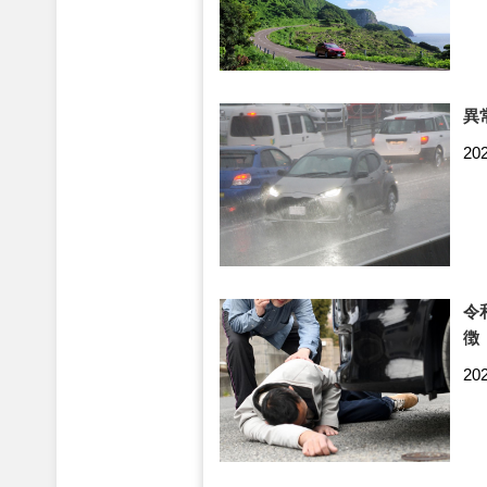
異
20
令
徴
20