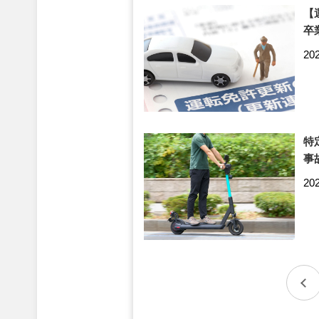
【
卒
20
特
事
20