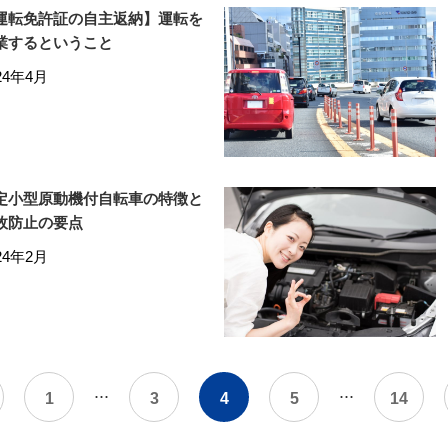
運転免許証の自主返納】運転を
業するということ
24年4月
定小型原動機付自転車の特徴と
故防止の要点
24年2月
...
...
1
3
4
5
14