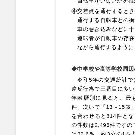
自転車がいないかを確
④
交差点を通行するとき
通行する自転車との衝
車の巻き込みなどに十
運転者が自動車の存在
ながら通行するように
中学校や高等学校周辺
令和5年の交通統計で
違反行為で三番目に多い
年齢層別に見ると、最も
件、次いで「13～15歳
を合わせると814件と
の件数は2,496件です
は32.6％、約3分の1