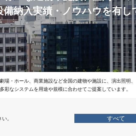
技術教育センター
像
設備納入実績・ノウハウを有し
機器
募集要項
- 新卒採用
先輩社員インタビュー
- キャリア採用
技術系総合職
ント
- 採用Q＆A
発電システム
システム
劇場・ホール、商業施設など全国の建物や施設に、演出照明、
検
換
多彩なシステムを用途や規模に合わせてご提案しています。
応
先輩社員インタビュー
事務系総合職
すべて
さい。
働く環境