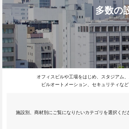
- 大型映
多数の
- AV音響
Well-Being
エネルギーマネジメ
- 太陽光
- 蓄電池
カスタマーサービス
オフィスビルや工場をはじめ、スタジアム、
- 保守点
- 部品交
ビルオートメーション、セキュリティなど
- 緊急対
ニュース
協力会社の皆様へ
お問い合わせ
施設別、商材別にご覧になりたいカテゴリを選択くだ