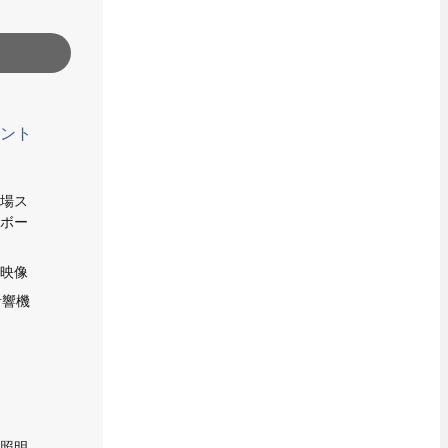
メント
光
球場ス
アボー
型映像
音響機
設照明