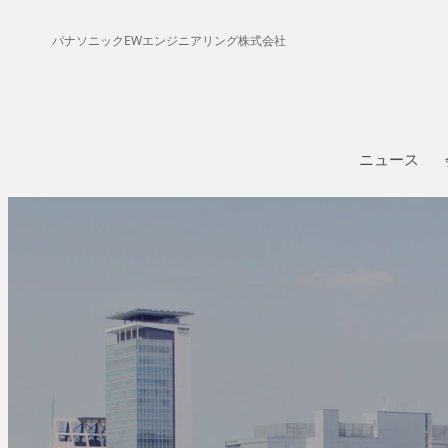
パナソニックEWエンジニアリング株式会社
会社情報
事業紹介
会社概要
ビルオートメーショ
ビジョン
ニュース
- 中央監
事業所一覧
- 照明制
決算公告
- ビル
- 省エネ
セキュリティ
- 入退室
- 防犯カ
エンターテインメン
- 調光
- 野球場