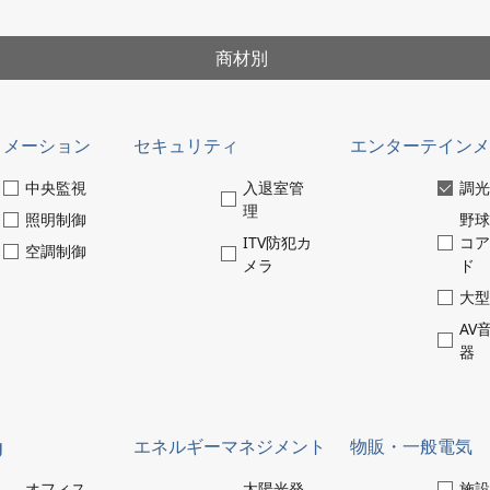
商材別
トメーション
セキュリティ
エンターテイン
中央監視
入退室管
調
理
照明制御
野
数字で見るパナソニック
ITV防犯カ
コ
EWエンジニアリング
空調制御
メラ
ド
大
AV
器
g
close
エネルギーマネジメント
物販・一般電気
オフィス
太陽光発
施