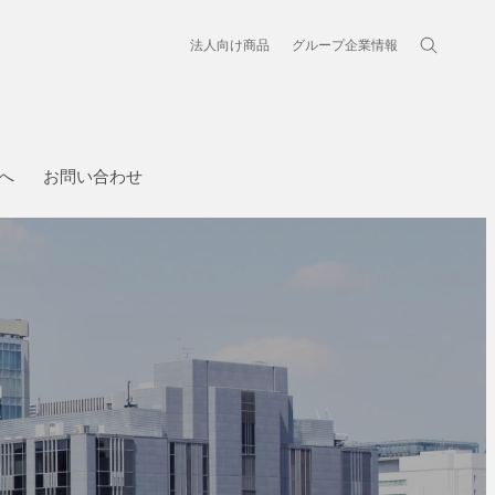
法人向け商品
グループ企業情報
納入事例
オフィスビル・工場
スポーツ施設
へ
お問い合わせ
学校・病院・官公庁
ビュー
ホテル・ホール・テレビスタジ
商業施設
ビュー
ソニック
グ
制度