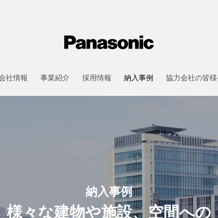
採用情報
close
人と仕事
採用情報
ン
人と仕事
会社情報
事業紹介
採用情報
納入事例
協力会社の皆様
視
- 職種紹介
御
- 先輩社員インタ
空調自動制御機器
技術系総合職
その他
- 先輩社員インタ
事務系総合職
働く環境
職種紹介
管理
メラ
- 数字で見るパナ
EWエンジニアリン
ト
納入事例
- 福利厚生・各種
- 当社のビジネス
様々な建物や施設、空間への
スコアボード