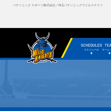
パナソニック スポーツ株式会社／埼玉パナソニックワイルドナイツ
SCHEDULES
TE
・試合日程・結果
・
スケジュール
チーム
・チームスケジュール
・
▼