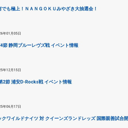
何でも極上！ＮＡＮＧＯＫＵみやざき大抽選会！
26年01月05日
 第4節 静岡ブルーレヴズ戦 イベント情報
25年12月15日
 第2節 浦安D-Rocks戦 イベント情報
25年06月17日
ックワイルドナイツ 対 クイーンズランドレッズ 国際親善試合