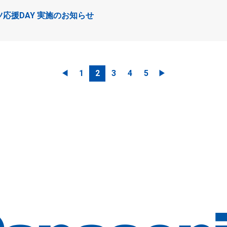
応援DAY 実施のお知らせ
◀︎
1
2
3
4
5
▶︎