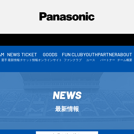
AM
NEWS
TICKET
GOODS
FUN CLUB
YOUTH
PARTNER
ABOUT
選手情報
・選手
最新情報
チケット情報
オンラインサイト
ファンクラブ
ユース
パートナー
チーム概要
スタッフ情報
▼
NEWS
最新情報