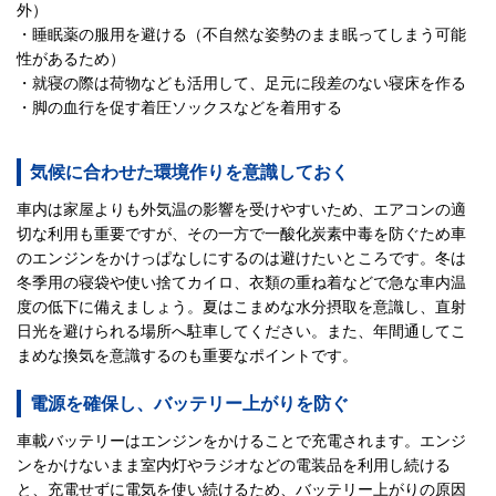
外）
・睡眠薬の服用を避ける（不自然な姿勢のまま眠ってしまう可能
性があるため）
・就寝の際は荷物なども活用して、足元に段差のない寝床を作る
・脚の血行を促す着圧ソックスなどを着用する
気候に合わせた環境作りを意識しておく
車内は家屋よりも外気温の影響を受けやすいため、エアコンの適
切な利用も重要ですが、その一方で一酸化炭素中毒を防ぐため車
のエンジンをかけっぱなしにするのは避けたいところです。冬は
冬季用の寝袋や使い捨てカイロ、衣類の重ね着などで急な車内温
度の低下に備えましょう。夏はこまめな水分摂取を意識し、直射
日光を避けられる場所へ駐車してください。また、年間通してこ
まめな換気を意識するのも重要なポイントです。
電源を確保し、バッテリー上がりを防ぐ
車載バッテリーはエンジンをかけることで充電されます。エンジ
ンをかけないまま室内灯やラジオなどの電装品を利用し続ける
と、充電せずに電気を使い続けるため、バッテリー上がりの原因