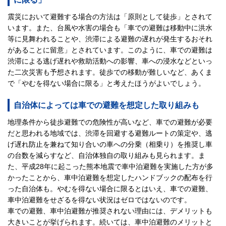
震災において避難する場合の方法は「原則として徒歩」とされて
います。また、台風や水害の場合も「車での避難は移動中に洪水
等に見舞われることや、渋滞による避難の遅れが発生するおそれ
があることに留意」とされています。このように、車での避難は
渋滞による逃げ遅れや救助活動への影響、車への浸水などといっ
た二次災害も予想されます。徒歩での移動が難しいなど、あくま
で「やむを得ない場合に限る」と考えたほうがよいでしょう。
自治体によっては車での避難を想定した取り組みも
地理条件から徒歩避難での危険性が高いなど、車での避難が必要
だと思われる地域では、渋滞を回避する避難ルートの策定や、逃
げ遅れ防止を兼ねて知り合いの車への分乗（相乗り）を推奨し車
の台数を減らすなど、自治体独自の取り組みも見られます。ま
た、平成28年に起こった熊本地震で車中泊避難を実施した方が多
かったことから、車中泊避難を想定したハンドブックの配布を行
った自治体も。やむを得ない場合に限るとはいえ、車での避難、
車中泊避難をせざるを得ない状況はゼロではないのです。
車での避難、車中泊避難が推奨されない理由には、デメリットも
大きいことが挙げられます。続いては、車中泊避難のメリットと