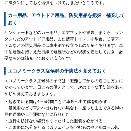
に満タンにしておく習慣をつけておきたいところです。
カー用品、アウトドア用品、防災用品を把握・補充して
おく
サンシェードなどのカー用品、エアマットや寝袋、まくら、ラン
タンなどのアウトドア用品、また携帯トイレ、非常食、防寒アイ
テムなどの防災用品には車中泊で役立つものが多々あります。車
中泊避難を踏まえた目線で避難袋などの現状を把握しておき、必
要なものは補充しておくと安心です。
エコノミークラス症候群の予防法を覚えておく
エコノミークラス症候群の予防は「避難してからの過ごし方」に
かかっています。日ごろの備えとして、次のような予防法をあら
かじめ覚えておきましょう。
・起きている間は4～5時間ごとに車外へ出て体を動かす
・暴風雨などで車外へ出られない場合も、座ったままできる脚の
屈伸運動や上下運動などに取り組む
・血行を妨げない姿勢やゆったりした服装を心がける
・こまめに水分をとる（カフェインを含むものやアルコール以