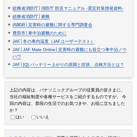
総務省消防庁│消防庁 防災マニュアル -震災対策啓発資料-
総務省消防庁│避難
内閣府│災害時の避難に関する専門調査会
豊田市│車中泊避難のために
JAF│冬の車内温度（JAFユーザーテスト）
JAF│JAF Mate Online│災害時の避難にも役立つ車中泊ノウ
ハウ
JAF│[Q] バッテリー上がりの原因と症状、点検方法とは？
上記の内容は、パナソニックグループの従業員の皆さまに、
当社の福祉制度や各種サービスをご紹介するものですが、
今
回の内容は、普段の生活でのお気づきや、お役に立ちました
か？
はい
いいえ