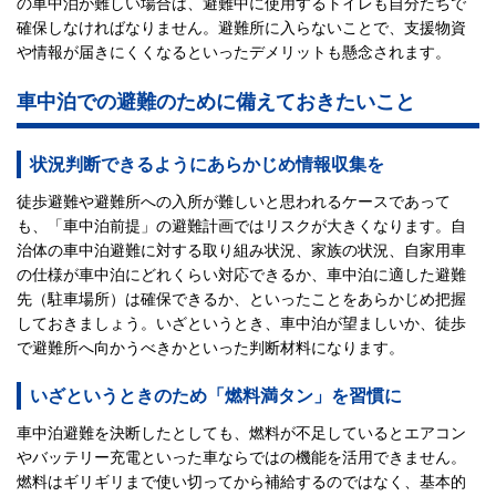
の車中泊が難しい場合は、避難中に使用するトイレも自分たちで
確保しなければなりません。避難所に入らないことで、支援物資
や情報が届きにくくなるといったデメリットも懸念されます。
車中泊での避難のために備えておきたいこと
状況判断できるようにあらかじめ情報収集を
徒歩避難や避難所への入所が難しいと思われるケースであって
も、「車中泊前提」の避難計画ではリスクが大きくなります。自
治体の車中泊避難に対する取り組み状況、家族の状況、自家用車
の仕様が車中泊にどれくらい対応できるか、車中泊に適した避難
先（駐車場所）は確保できるか、といったことをあらかじめ把握
しておきましょう。いざというとき、車中泊が望ましいか、徒歩
で避難所へ向かうべきかといった判断材料になります。
いざというときのため「燃料満タン」を習慣に
車中泊避難を決断したとしても、燃料が不足しているとエアコン
やバッテリー充電といった車ならではの機能を活用できません。
燃料はギリギリまで使い切ってから補給するのではなく、基本的