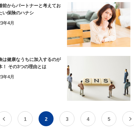
婚前からパートナーと考えてお
たい保険のハナシ
23年4月
険は健康なうちに加入するのが
本！ その3つの理由とは
23年4月
1
2
3
4
5