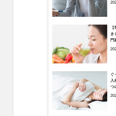
20
【
き
門
20
ぐ
入
つ
20