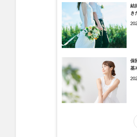
結
き
20
保
基
20