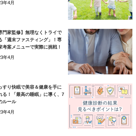
23年4月
専門家監修】無理なくトライで
る「週末ファスティング」！専
家考案メニューで実際に挑戦！
23年4月
っすり快眠で美容＆健康を手に
れる！「最高の睡眠」に導く、7
のルール
23年4月