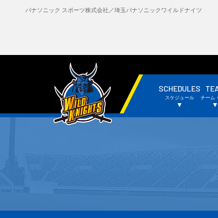
パナソニック スポーツ株式会社／埼玉パナソニックワイルドナイツ
SCHEDULES
TE
・試合日程・結果
・
スケジュール
チーム
・チームスケジュール
・
▼