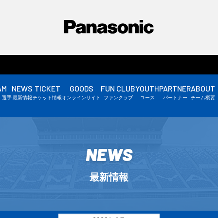
AM
NEWS
TICKET
GOODS
FUN CLUB
YOUTH
PARTNER
ABOUT
選手情報
・選手
最新情報
チケット情報
オンラインサイト
ファンクラブ
ユース
パートナー
チーム概要
スタッフ情報
▼
NEWS
最新情報