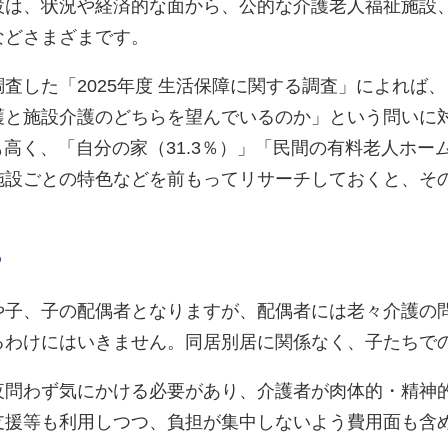
設は、状況や経済的な面から、公的な介護老人福祉施設
などさまざまです。
査した「2025年度 生活保障に関する調査」によれば
護と施設介護のどちらを望んでいるのか」という問いに
も高く、「自分の家（31.3％）」「民間の有料老人ホーム
施設ごとの特色などを前もってリサーチしておくと、そ
。
？
や子、子の配偶者となりますが、配偶者には老々介護の
るわけにはいきません。同居別居に関係なく、子たちで
夜問わず気にかける必要があり、介護者が肉体的・精神
支援等も利用しつつ、負担が集中しないよう費用面も含