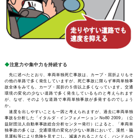
注意力や集中力を持続する
先に述べたとおり、車両単独死亡事故は、カーブ・屈折よりもそ
の他の単路で多く発生していますが、死亡事故に限らず車両単独事
故全体をみても、カーブ・屈折の５倍以上多くなっています。交通
環境の変化の少ない道路で多く発生しているものと考えられます
が、なぜ、そのような道路で車両単独事故が多発するのでしょう
か。
速度を出しやすいことも一因と考えられますが、過去に車両単独
事故を分析した「イタルダ・インフォメーション No80 2009」（公
益財団法人自動車事故総合分析センター発行）によると、「車両単
独事故の多くは、交通環境の変化が少ない単路において、漫然・脇
見運転等により危険を見すごし、減速されることなく、ハンドルの