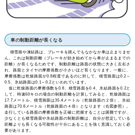
車の制動距離が長くなる
積雪路や凍結路は、ブレーキを踏んでもなかなか車は止まりませ
ん。これは制動距離（ブレーキが効き始めてから車が止まるまでの
距離）が長くなるためです。制動距離は路面の状態に大きく左右さ
れ、路面とタイヤの摩擦係数が小さいほど長くなります。一般に、
摩擦係数は乾燥路面が0.8程度であるのに対して、積雪路面は0.2～
0.5、氷結路面は0.1～0.2といわれています。
仮に乾燥路面の摩擦係数を0.8、積雪路面を0.4、氷結路面を0.2と
して、時速60キロの場合の制動距離を計算してみると、乾燥路面は
17.7メートル、積雪路面は35.4メートル（乾燥路面の２倍）、氷結
路面は70.8メートル（乾燥路面の４倍）となります（右図参照）。
走行している路面の摩擦係数を正確に把握することは困難ですが、
少なくとも積雪路面や氷結路面の制動距離は、自分が想定している
距離よりも長くなる可能性が十分にあることを強く意識しておく必
要があります。