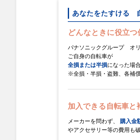
あなたをたすける 
どんなときに役立つ
パナソニックグループ オ
ご自身の自転車が
全損または半損
になった場
※全損・半損・盗難、各補
加入できる自転車と
メーカーを問わず、
購入金額
やアクセサリー等の費用も