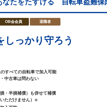
あなたをたすける 自転車盗難保
OB会会員
退職者
を
しっかり守ろう
上のすべての自転車で加入可能
・中古車は問わない
損・半損補償）も併せて補償
いただけません）
※