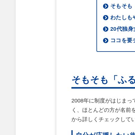
そもそも
わたしも
20代独
ココを要
そもそも「ふ
2008年に制度がはじま
く、ほとんどの方が名前
から詳しくチェックして