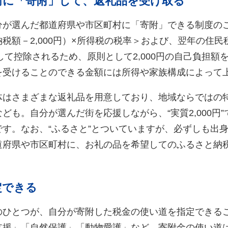
街に「寄附」して、返礼品を受け取る
分が選んだ都道府県や市区町村に「寄附」できる制度の
税額－2,000円）×所得税の税率＞および、翌年の住
＞として控除されるため、原則として2,000円の自己負担
を受けることのできる金額には所得や家族構成によって
体はさまざまな返礼品を用意しており、地域ならではの
ども。自分が選んだ街を応援しながら、“実質2,000円
す。なお、“ふるさと”とついていますが、必ずしも出
道府県や市区町村に、お礼の品を希望してのふるさと納
定できる
のひとつが、自分が寄附した税金の使い道を指定できる
支援」「自然保護」「動物愛護」など、寄附金の使い道