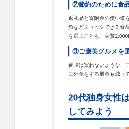
②節約のために食品
返礼品と寄附金の使い道
魚などストックできる食
を選ぶことも。実質2,0
③ご褒美グルメを選
普段は買わないような、
に外食をする機会も減っ
20代独身女性
してみよう