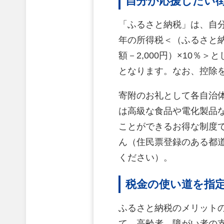
自分が応援したい
「ふるさと納税」は、自
年の所得税＜（ふるさと納
額－2,000円）×10％
となります。なお、控除
寄附のお礼として各自治
は高級な食品や電化製品な
ことができるお得な制度で
ん（住民票登録のある都
ください）。
税金の使い道を指
ふるさと納税のメリット
て、高齢者、障がい者の