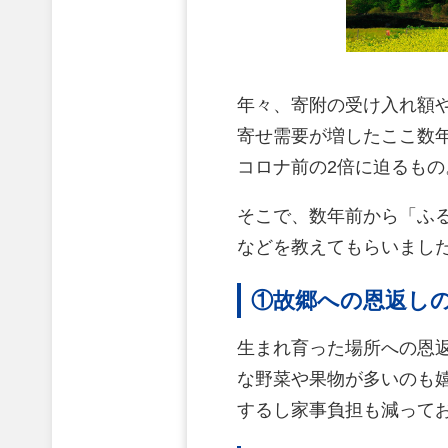
年々、寄附の受け入れ額
寄せ需要が増したここ数年
コロナ前の2倍に迫るも
そこで、数年前から「ふ
などを教えてもらいまし
①故郷への恩返しの
生まれ育った場所への恩
な野菜や果物が多いのも
するし家事負担も減って