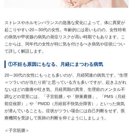
ストレスやホルモンバランスの急激な変化によって、体に異変が
起こりやすい20～30代の女性。年齢的には若いものの、女性特有
の病気や甲状腺の病気の発症リスクが高い時期でもあります。こ
こからは、同年代の女性が特に気を付けるべき病気や症状につい
て詳しく解説します。
①不妊も原因にもなる、月経にまつわる病気
20～30代の女性にもっとも多いのが、月経関連の病気です。“生理
＝ツラいのが当たり前”と思っている方も多いですが、起き上がれ
ないほどの腹痛や吐き気、月経周期の異常、生理前のメンタル不
調などの背景には、「子宮筋腫」や「卵巣嚢腫」、「PMS（月経
前症候群）」や「PMDD（月経前不快気分障害）」といった病気
が潜んでいることも。症状がツラい場合には自己判断をせず、医
療機関を受診して医師の判断を仰ぐようにしましょう。
＜子宮筋腫＞