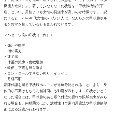
機能亢進症）」、著しく少なくなった状態を「甲状腺機能低下
症」といい、男性よりも女性の発症率が高いのが特徴です。一説
によると、20～40代女性の20人に1人は、なんらかの甲状腺ホル
モン異常を抱えているとも言われています。
＜バセドウ病の症状（一例）＞
発汗や動悸
指の震え
疲労感
体重の減少（食欲増加）
軟便、下痢を繰り返す
コントロールできない怒り、イライラ
月経不順
新陳代謝を司る甲状腺ホルモンが過剰分泌されることにより、身
体的な不調はもちろん精神面にも影響が表れます。症状がひどく
なった場合には、甲状腺のある喉仏付近の腫れや眼球突出がみら
れる場合も。内服薬のほか、放射性ヨウ素内用療法や甲状腺摘除
術による治療が行われます。