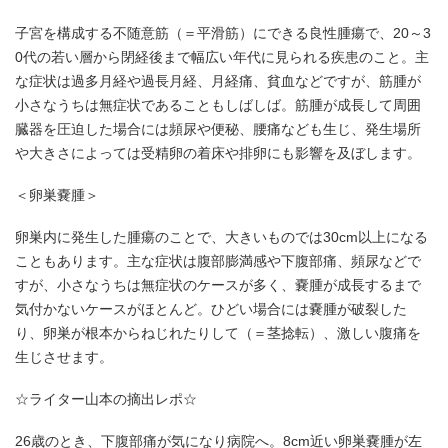
子宮を構成する不随意筋（＝平滑筋）にできる良性腫瘍で、20～3
0代の若い層から閉経後まで幅広い年代に見られる疾患のこと。主
な症状は過多月経や過長月経、月経痛、貧血などですが、筋腫が
小さなうちは無症状であることもしばしば。筋腫が成長して周囲
臓器を圧迫した場合には頻尿や便秘、腰痛なども生じ、発生場所
や大きさによっては受精卵の着床や排卵にも影響を及ぼします。
＜卵巣嚢腫＞
卵巣内に発生した腫瘍のことで、大きいものでは30cm以上になる
こともあります。主な症状は腹部膨満感や下腹部痛、頻尿などで
すが、小さなうちは無症状のケースが多く、嚢腫が成長するまで
気付かないケースがほとんど。ひどい場合には嚢腫が破裂した
り、卵巣が根本からねじれたりして（＝茎捻転）、激しい腹痛を
生じさせます。
☆ライター山本の摘出レポ☆
26歳のとき、下腹部痛が気になり病院へ。8cm近い卵巣嚢腫が左