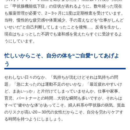
に「甲状腺機能低下症」の症状が表れるように。数年経った現在
も服薬管理が必要で、2～3ヶ月に1度は定期検査を受けています。
当時、慢性的な疲労感や体重減少、手の震えなどを“仕事がしんど
いせいだ”と自己判断してしまったことを後悔…。反省を生かし、
現在はちょっとした不調でも違和感を覚えたらすぐに受診するよ
うにしています。
忙しいからこそ、自分の体を“ご自愛”してあげよ
う
せわしない日々のなか、「気持ちが沈むけどそれは気持ちの問
題」「急に太ったのは運動不足のせいかな」「最近疲れやすいけ
ど、まあいっか」と片付けてしまっていませんか。仕事や家事、
育児、パートナーとの時間…大切な瞬間も多いですが、それらは
すべて“健やかな体”があってこそ。婦人科系や甲状腺の病気、貧血
のリスクが高い20～30代の女性だからこそ、自分を労わりケアす
る時間を持つようにしましょう。