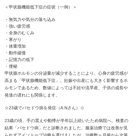
＜甲状腺機能低下症の症状（一例）＞
無気力や気分の落ち込み
強い疲労感
全身のむくみ
寒がり
体重増加
動作緩慢
記憶力の低下
便秘
甲状腺ホルモンの分泌量が減少することにより、心身の疲労感が
高まる「甲状腺機能低下症」。妊娠や出産にも大きく影響するホ
ルモンであるため、数値によっては不妊や流早産、子供の成長や
発達の遅れにも関係します。
☆23歳でバセドウ病を発症（A.Nさん）☆
23歳の頃、手の震えや動悸が半年以上続いたため病院へ。検査の
結果「バセドウ病」だと診断されました。服薬治療では改善が見
られずアイソトープ治療を選びましたが、治療数ヶ月後から次第