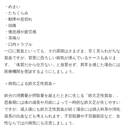
めまい
たちくらみ
動悸や息切れ
頭痛
倦怠感や疲労感
耳鳴り
口内トラブル
一口に貧血といっても、その原因はさまざま。甘く見られがちな
貧血ですが、背景に恐ろしい病気が潜んでいるケースもありま
す。「体質だから仕方ない」と放置せず、異常を感じた場合には
医療機関を受診するようにしましょう。
＜病気による鉄欠乏性貧血＞
鉄分の消費量が摂取量を超えたときに生じる「鉄欠乏性貧血」。
思春期には体の成長や月経によって一時的な鉄欠乏が生じやすい
ですが、成人後にも鉄欠乏性貧血が続く場合には婦人科系や消化
器系の出血なども考えられます。子宮筋腫や子宮腺筋症など、女
性ならではの病気にも注意しましょう。