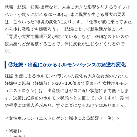
就職、結婚、妊娠·出産など、人生に大きな影響を与えるライフイ
ベントが次々に訪れる20～30代。体に異変が生じる最大の要因
は、こういった“環境の変化”にあります。「仕事が波に乗ってきた
から少し激務でも頑張ろう」「結婚によって新生活が始まった」
「育児が大変で睡眠不足が続いている」など、些細なストレスや
疲労感などが蓄積することで、体に変化が生じやすくなるので
す。
②妊娠・出産にかかるホルモンバランスの急激な変化
妊娠·出産によるホルモンバランスの変化も大きな要因のひとつ。
妊娠中に以前（妊娠前）の10～100倍まで高まった女性ホルモン
（エストロゲン）は、出産後にはゼロに近い状態にまで低下しま
す。次第に妊娠前のホルモン状態へと回復していきますが、期間
や程度には個人差があり、すぐに楽になるわけではありません。
＜女性ホルモン（エストロゲン）減少による影響（一例）＞
物忘れ