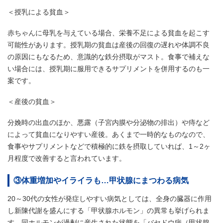
＜授乳による貧血＞
赤ちゃんに母乳を与えている場合、栄養不足による貧血を起こす
可能性があります。授乳期の貧血は産後の回復の遅れや体調不良
の原因にもなるため、意識的な鉄分摂取がマスト。食事で補えな
い場合には、授乳期に服用できるサプリメントを併用するのも一
案です。
＜産後の貧血＞
分娩時の出血のほか、悪露（子宮内膜や分泌物の排出）や痔など
によって貧血になりやすい産後。あくまで一時的なものなので、
食事やサプリメントなどで積極的に鉄を摂取していれば、1～2ヶ
月程度で改善すると言われています。
③体重増加やイライラも…甲状腺にまつわる病気
20～30代の女性が発症しやすい病気としては、全身の臓器に作用
し新陳代謝を盛んにする「甲状腺ホルモン」の異常も挙げられま
す。同ホルモンが過剰に産生された状態を「バセドウ病（甲状腺