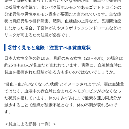
途中で成長が止まってしまった⼩さな卵胞が数十個単位で卵巣内
に残留する病気で、タンパク質ホルモンであるゴナドトロピンの
分泌異常や男性ホルモン過多が要因だと言われています。主な症
状は月経異常や排卵障害、肥満、血糖値の上昇など。長期間治療
しなかった場合、子宮体がんやメタボリックシンドロームなどの
リスクが高まるため注意が必要です。
②甘く見ると危険！注意すべき貧血症状
日本人女性全体の約10％、月経のある女性（20～40代）の場合は
約25％もの人が貧血だと言われています。実際に、血液検査時に
貧血を指摘された経験がある方も多いのではないでしょうか。
“貧血＝血が少なくなった状態”とイメージされますが、実は血液量
ではなく、血液中の赤血球に含まれるヘモグロビンが少なくなっ
た状態を指しています。体のすみずみにまで酸素を運ぶ同成分が
減少することで組織が酸素不足となり、体の不調が表れるので
す。
＜貧血による影響（一例）＞