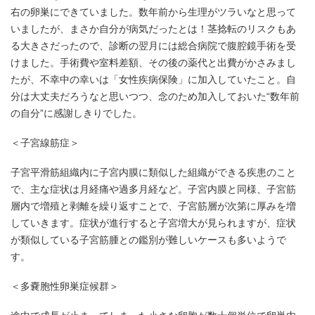
右の卵巣にできていました。数年前から生理がツラいなと思って
いましたが、まさか自分が病気だったとは！茎捻転のリスクもあ
る大きさだったので、診断の翌月には総合病院で腹腔鏡手術を受
けました。手術費や室料差額、その後の薬代と出費がかさみまし
たが、不幸中の幸いは「女性疾病保険」に加入していたこと。自
分は大丈夫だろうなと思いつつ、念のため加入しておいた“数年前
の自分”に感謝しきりでした。
＜子宮線筋症＞
子宮平滑筋組織内に子宮内膜に類似した組織ができる疾患のこと
で、主な症状は月経痛や過多月経など。子宮内膜と同様、子宮筋
層内で増殖と剥離を繰り返すことで、子宮筋層が次第に厚みを増
していきます。症状が進行すると子宮増大が見られますが、症状
が類似している子宮筋腫との鑑別が難しいケースも多いようで
す。
＜多嚢胞性卵巣症候群＞