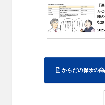
【漫
んと
際の
役割
202
からだの保険の商