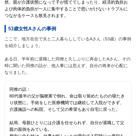
然、親が介護状態になって子が慌ててしまったり、経済的負担お
よび肉体的負担が一人に集中することで思いがけないトラブルに
つながるケースも散見されます。
53歳女性Aさんの事例
ここで、地方在住で夫と二人暮らししているAさん（53歳）の事例
を紹介しましょう。
ある日、半年前に退職した同僚と久しぶりに再会したAさん。その
時に聞いた同僚の話が、他人事には思えず、自分の将来が心配に
なりました。
同僚の話：
80代後半の父が脳梗塞で倒れ、命は取り留めたものの寝たき
り状態に。手術をした医療機関では継続して入院ができず、
介護施設への転院、そして父の希望もあり自宅に戻った。
結局、母親ひとりには介護を任せられず、自分が退職して父
親の面倒をみている。
都内に住む妹は、仕事が忙しいとの理由で入院時に一度顔を