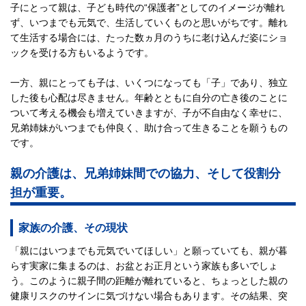
子にとって親は、子ども時代の“保護者”としてのイメージが離れ
ず、いつまでも元気で、生活していくものと思いがちです。離れ
て生活する場合には、たった数ヵ月のうちに老け込んだ姿にショ
ックを受ける方もいるようです。
一方、親にとっても子は、いくつになっても「子」であり、独立
した後も心配は尽きません。年齢とともに自分の亡き後のことに
ついて考える機会も増えていきますが、子が不自由なく幸せに、
兄弟姉妹がいつまでも仲良く、助け合って生きることを願うもの
です。
親の介護は、兄弟姉妹間での協力、そして役割分
担が重要。
家族の介護、その現状
「親にはいつまでも元気でいてほしい」と願っていても、親が暮
らす実家に集まるのは、お盆とお正月という家族も多いでしょ
う。このように親子間の距離が離れていると、ちょっとした親の
健康リスクのサインに気づけない場合もあります。その結果、突