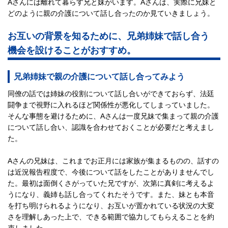
Aさんには離れて暮らす兄と妹がいます。Aさんは、実際に兄妹と
どのように親の介護について話し合ったのか見ていきましょう。
お互いの背景を知るために、兄弟姉妹で話し合う
機会を設けることがおすすめ。
兄弟姉妹で親の介護について話し合ってみよう
同僚の話では姉妹の役割について話し合いができておらず、法廷
闘争まで視野に入れるほど関係性が悪化してしまっていました。
そんな事態を避けるために、Aさんは一度兄妹で集まって親の介護
について話し合い、認識を合わせておくことが必要だと考えまし
た。
Aさんの兄妹は、これまでお正月には家族が集まるものの、話すの
は近況報告程度で、今後について話をしたことがありませんでし
た。最初は面倒くさがっていた兄ですが、次第に真剣に考えるよ
うになり、義姉も話し合ってくれたそうです。また、妹とも本音
を打ち明けられるようになり、お互いが置かれている状況の大変
さを理解しあった上で、できる範囲で協力してもらえることを約
束しました。